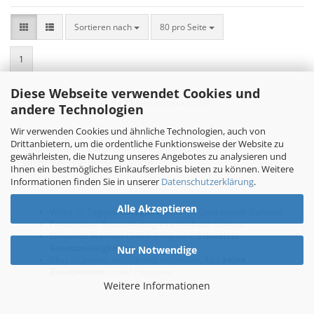
Sortieren nach
pro Seite
Sortieren nach
80 pro Seite
1
Diese Webseite verwendet Cookies und
1
bis
73
(von insgesamt
73
)
andere Technologien
Wir verwenden Cookies und ähnliche Technologien, auch von
Drittanbietern, um die ordentliche Funktionsweise der Website zu
gewährleisten, die Nutzung unseres Angebotes zu analysieren und
sinni Vertrauensgarantie
Ihnen ein bestmögliches Einkaufserlebnis bieten zu können. Weitere
Informationen finden Sie in unserer
Datenschutzerklärung
.
Alle Akzeptieren
Volles 30 Tägiges
Rückgaberecht
mit Geld-zurück-Garantie
Problemlose Retournierung innerhalb der Schweiz
Einkaufen in einem Online-Shop nach
Schweizer
Gesetzmässigkeiten
Nur Notwendige
Alles ist bereits verzollt und versteuert: Also
keine
Zusatzkosten
an der Haustüre
Weitere Informationen