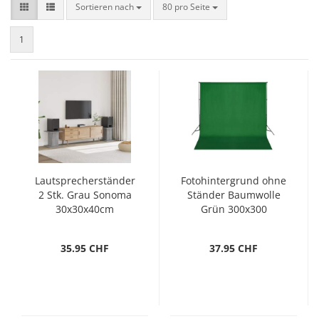
Sortieren nach
pro Seite
Sortieren nach
80 pro Seite
1
Lautsprecherständer
Fotohintergrund ohne
2 Stk. Grau Sonoma
Ständer Baumwolle
30x30x40cm
Grün 300x300
Holzwerkstoff
Chroma-Key
35.95 CHF
37.95 CHF