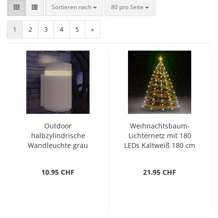
Sortieren nach
pro Seite
Sortieren nach
80 pro Seite
1
2
3
4
5
»
Outdoor
Weihnachtsbaum-
halbzylindrische
Lichternetz mit 180
Wandleuchte grau
LEDs Kaltweiß 180 cm
Aluminium
10.95 CHF
21.95 CHF