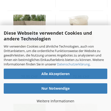
Diese Webseite verwendet Cookies und
andere Technologien
Wir verwenden Cookies und ähnliche Technologien, auch von
Drittanbietern, um die ordentliche Funktionsweise der Website zu
Pool-Bodentuch
Filtersand 25 kg 0,5-
gewährleisten, die Nutzung unseres Angebotes zu analysieren und
Hellgrau Ø458 cm
1,0 mm
Ihnen ein bestmögliches Einkaufserlebnis bieten zu können. Weitere
Polyester Geotextil
Informationen finden Sie in unserer
Datenschutzerklärung
.
Alle Akzeptieren
70.95 CHF
72.95 CHF
Nur Notwendige
Weitere Informationen