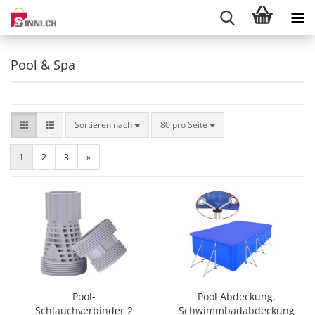
Pool & Spa
Sortieren nach
pro Seite
Sortieren nach
80 pro Seite
1
2
3
»
Pool-
Pool Abdeckung,
Schlauchverbinder 2
Schwimmbadabdeckung