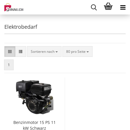
Elektrobedarf
Sortieren nach
pro Seite
Sortieren nach
80 pro Seite
1
Benzinmotor 15 PS 11
kW Schwarz