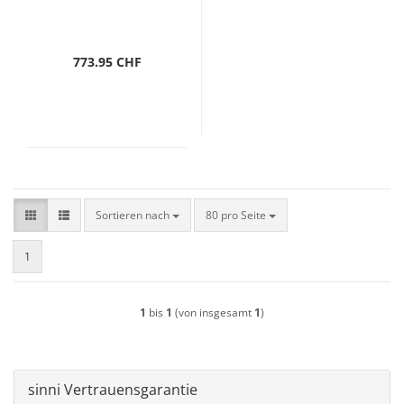
773.95 CHF
Sortieren nach
pro Seite
Sortieren nach
80 pro Seite
1
1
bis
1
(von insgesamt
1
)
sinni Vertrauensgarantie