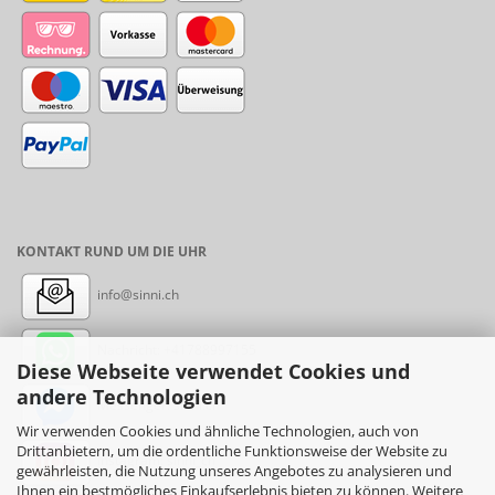
KONTAKT RUND UM DIE UHR
info@sinni.ch
Nachricht:
+41788997155
Diese Webseite verwendet Cookies und
andere Technologien
Messenger: sinni.ch
Wir verwenden Cookies und ähnliche Technologien, auch von
Drittanbietern, um die ordentliche Funktionsweise der Website zu
Instagram: sinni_ch
gewährleisten, die Nutzung unseres Angebotes zu analysieren und
Ihnen ein bestmögliches Einkaufserlebnis bieten zu können. Weitere