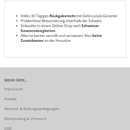
Volles 30 Tägiges
Rückgaberecht
mit Geld-zurück-Garantie
Problemlose Retournierung innerhalb der Schweiz
Einkaufen in einem Online-Shop nach
Schweizer
Gesetzmässigkeiten
Alles ist bereits verzollt und versteuert: Also
keine
Zusatzkosten
an der Haustüre
MEHR ÜBER...
Impressum
Kontakt
Versand- & Zahlungsbedingungen
Rücksendung & Umtausch
AGB