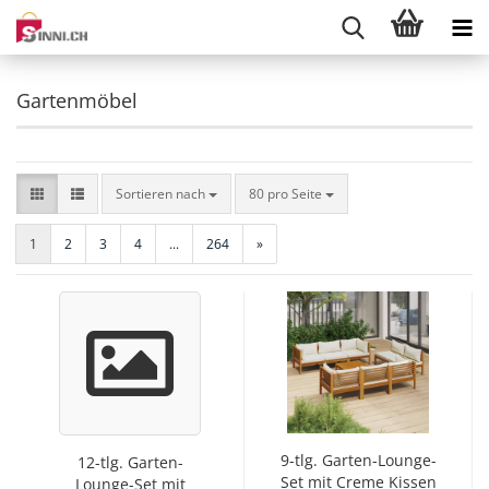
Gartenmöbel
Sortieren nach
pro Seite
Sortieren nach
80 pro Seite
1
2
3
4
...
264
»
9-tlg. Garten-Lounge-
12-tlg. Garten-
Set mit Creme Kissen
Lounge-Set mit