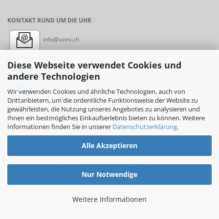
KONTAKT RUND UM DIE UHR
info@sinni.ch
Diese Webseite verwendet Cookies und
Nachricht:
+41788997155
andere Technologien
Messenger: sinni.ch
Wir verwenden Cookies und ähnliche Technologien, auch von
Drittanbietern, um die ordentliche Funktionsweise der Website zu
gewährleisten, die Nutzung unseres Angebotes zu analysieren und
Instagram: sinni_ch
Ihnen ein bestmögliches Einkaufserlebnis bieten zu können. Weitere
Informationen finden Sie in unserer
Datenschutzerklärung
.
Alle Akzeptieren
Online-Shop
by sinni.ch © 2017-2026
Nur Notwendige
Weitere Informationen