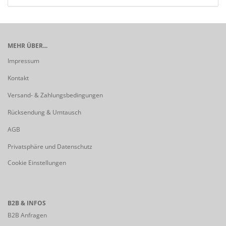
MEHR ÜBER...
Impressum
Kontakt
Versand- & Zahlungsbedingungen
Rücksendung & Umtausch
AGB
Privatsphäre und Datenschutz
Cookie Einstellungen
B2B & INFOS
B2B Anfragen