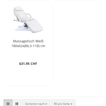
Massagetisch Weiß
180x62x(86,5-118) cm
631.95 CHF
Sortieren nach
pro Seite
Sortieren nach
80 pro Seite