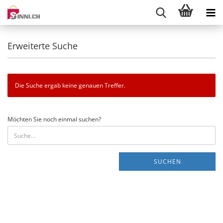
Erweiterte Suche
Die Suche ergab keine genauen Treffer.
MÖCHTEN
Möchten Sie noch einmal suchen?
SIE
NOCH
EINMAL
SUCHEN?
SUCHEN