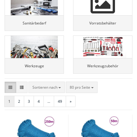
Sanitärbedarf
Vorratsbehälter
Werkzeuge
Werkzeugzubehör
Sortieren nach
pro Seite
Sortieren nach
80 pro Seite
1
2
3
4
...
49
»