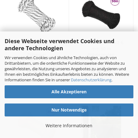
Diese Webseite verwendet Cookies und
Bootsseil Geflochten
Arbeitsseil Schwarz 6
andere Technologien
Weiß 4 mmx50 m
mm 50 m
Polyester
Polypropylen
Wir verwenden Cookies und ähnliche Technologien, auch von
Drittanbietern, um die ordentliche Funktionsweise der Website zu
gewährleisten, die Nutzung unseres Angebotes zu analysieren und
25.95 CHF
25.95 CHF
Ihnen ein bestmögliches Einkaufserlebnis bieten zu können. Weitere
Informationen finden Sie in unserer
Datenschutzerklärung
.
Alle Akzeptieren
Nur Notwendige
Weitere Informationen