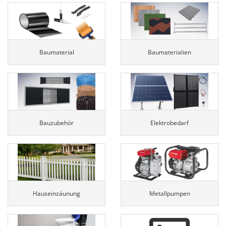
Baumaterial
Baumaterialien
Bauzubehör
Elektrobedarf
Hauseinzäunung
Metallpumpen