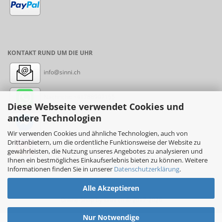
KONTAKT RUND UM DIE UHR
info@sinni.ch
Nachricht:
+41788997155
Diese Webseite verwendet Cookies und
andere Technologien
Messenger: sinni.ch
Wir verwenden Cookies und ähnliche Technologien, auch von
Drittanbietern, um die ordentliche Funktionsweise der Website zu
Instagram: sinni_ch
gewährleisten, die Nutzung unseres Angebotes zu analysieren und
Ihnen ein bestmögliches Einkaufserlebnis bieten zu können. Weitere
Informationen finden Sie in unserer
Datenschutzerklärung
.
Alle Akzeptieren
Online-Shop
by sinni.ch © 2017-2026
Nur Notwendige