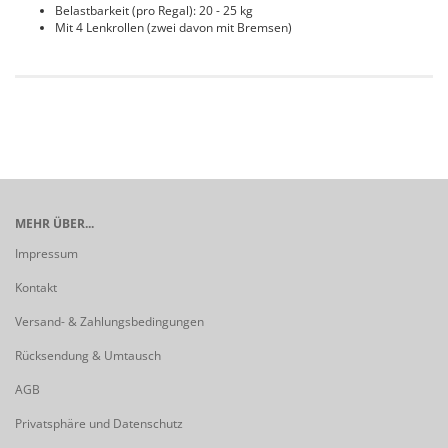
Belastbarkeit (pro Regal): 20 - 25 kg
Mit 4 Lenkrollen (zwei davon mit Bremsen)
MEHR ÜBER...
Impressum
Kontakt
Versand- & Zahlungsbedingungen
Rücksendung & Umtausch
AGB
Privatsphäre und Datenschutz