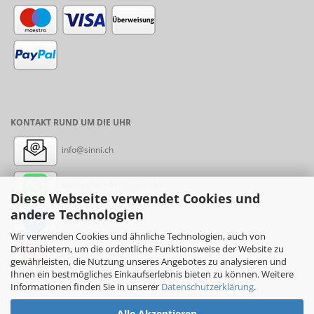
KONTAKT RUND UM DIE UHR
info@sinni.ch
Nachricht:
+41788997155
Diese Webseite verwendet Cookies und
andere Technologien
Messenger: sinni.ch
Wir verwenden Cookies und ähnliche Technologien, auch von
Drittanbietern, um die ordentliche Funktionsweise der Website zu
Instagram: sinni_ch
gewährleisten, die Nutzung unseres Angebotes zu analysieren und
Ihnen ein bestmögliches Einkaufserlebnis bieten zu können. Weitere
Informationen finden Sie in unserer
Datenschutzerklärung
.
Alle Akzeptieren