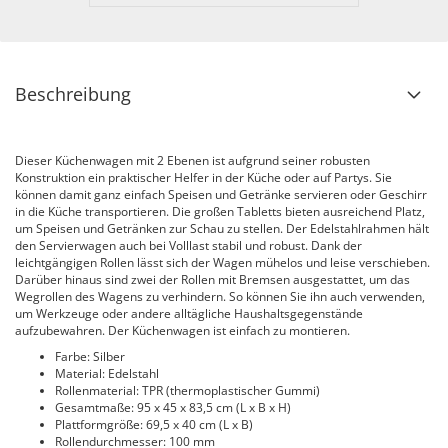
Beschreibung
Dieser Küchenwagen mit 2 Ebenen ist aufgrund seiner robusten
Konstruktion ein praktischer Helfer in der Küche oder auf Partys. Sie
können damit ganz einfach Speisen und Getränke servieren oder Geschirr
in die Küche transportieren. Die großen Tabletts bieten ausreichend Platz,
um Speisen und Getränken zur Schau zu stellen. Der Edelstahlrahmen hält
den Servierwagen auch bei Volllast stabil und robust. Dank der
leichtgängigen Rollen lässt sich der Wagen mühelos und leise verschieben.
Darüber hinaus sind zwei der Rollen mit Bremsen ausgestattet, um das
Wegrollen des Wagens zu verhindern. So können Sie ihn auch verwenden,
um Werkzeuge oder andere alltägliche Haushaltsgegenstände
aufzubewahren. Der Küchenwagen ist einfach zu montieren.
Farbe: Silber
Material: Edelstahl
Rollenmaterial: TPR (thermoplastischer Gummi)
Gesamtmaße: 95 x 45 x 83,5 cm (L x B x H)
Plattformgröße: 69,5 x 40 cm (L x B)
Rollendurchmesser: 100 mm