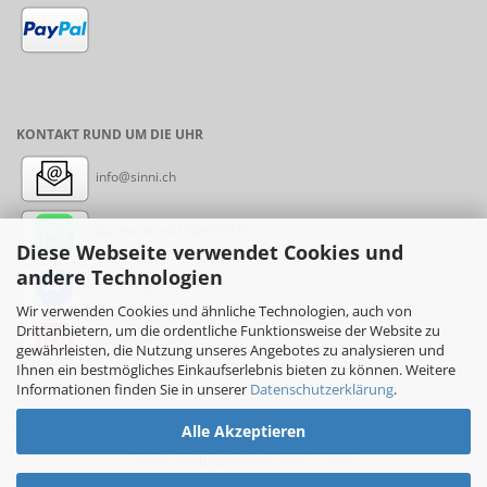
KONTAKT RUND UM DIE UHR
info@sinni.ch
Nachricht:
+41788997155
Diese Webseite verwendet Cookies und
andere Technologien
Messenger: sinni.ch
Wir verwenden Cookies und ähnliche Technologien, auch von
Drittanbietern, um die ordentliche Funktionsweise der Website zu
Instagram: sinni_ch
gewährleisten, die Nutzung unseres Angebotes zu analysieren und
Ihnen ein bestmögliches Einkaufserlebnis bieten zu können. Weitere
Informationen finden Sie in unserer
Datenschutzerklärung
.
Alle Akzeptieren
Online-Shop
by sinni.ch © 2017-2026