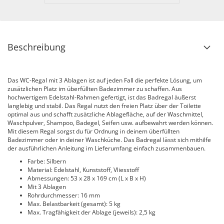
Beschreibung
Das WC-Regal mit 3 Ablagen ist auf jeden Fall die perfekte Lösung, um
zusätzlichen Platz im überfüllten Badezimmer zu schaffen. Aus
hochwertigem Edelstahl-Rahmen gefertigt, ist das Badregal äußerst
langlebig und stabil. Das Regal nutzt den freien Platz über der Toilette
optimal aus und schafft zusätzliche Ablagefläche, auf der Waschmittel,
Waschpulver, Shampoo, Badegel, Seifen usw. aufbewahrt werden können.
Mit diesem Regal sorgst du für Ordnung in deinem überfüllten
Badezimmer oder in deiner Waschküche. Das Badregal lässt sich mithilfe
der ausführlichen Anleitung im Lieferumfang einfach zusammenbauen.
Farbe: Silbern
Material: Edelstahl, Kunststoff, Vliesstoff
Abmessungen: 53 x 28 x 169 cm (L x B x H)
Mit 3 Ablagen
Rohrdurchmesser: 16 mm
Max. Belastbarkeit (gesamt): 5 kg
Max. Tragfähigkeit der Ablage (jeweils): 2,5 kg