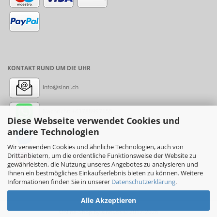
KONTAKT RUND UM DIE UHR
info@sinni.ch
Nachricht:
+41788997155
Diese Webseite verwendet Cookies und
andere Technologien
Messenger: sinni.ch
Wir verwenden Cookies und ähnliche Technologien, auch von
Drittanbietern, um die ordentliche Funktionsweise der Website zu
Instagram: sinni_ch
gewährleisten, die Nutzung unseres Angebotes zu analysieren und
Ihnen ein bestmögliches Einkaufserlebnis bieten zu können. Weitere
Informationen finden Sie in unserer
Datenschutzerklärung
.
Alle Akzeptieren
Online-Shop
by sinni.ch © 2017-2026