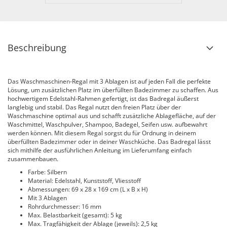
Beschreibung
Das Waschmaschinen-Regal mit 3 Ablagen ist auf jeden Fall die perfekte
Lösung, um zusätzlichen Platz im überfüllten Badezimmer zu schaffen. Aus
hochwertigem Edelstahl-Rahmen gefertigt, ist das Badregal äußerst
langlebig und stabil. Das Regal nutzt den freien Platz über der
Waschmaschine optimal aus und schafft zusätzliche Ablagefläche, auf der
Waschmittel, Waschpulver, Shampoo, Badegel, Seifen usw. aufbewahrt
werden können. Mit diesem Regal sorgst du für Ordnung in deinem
überfüllten Badezimmer oder in deiner Waschküche. Das Badregal lässt
sich mithilfe der ausführlichen Anleitung im Lieferumfang einfach
zusammenbauen.
Farbe: Silbern
Material: Edelstahl, Kunststoff, Vliesstoff
Abmessungen: 69 x 28 x 169 cm (L x B x H)
Mit 3 Ablagen
Rohrdurchmesser: 16 mm
Max. Belastbarkeit (gesamt): 5 kg
Max. Tragfähigkeit der Ablage (jeweils): 2,5 kg