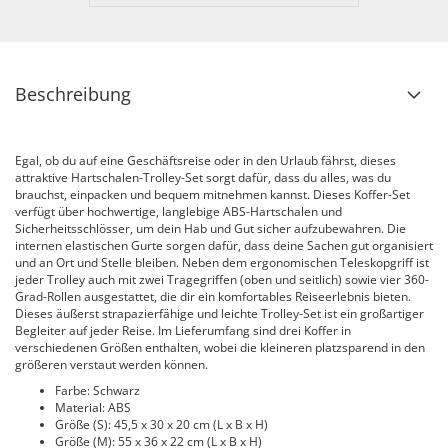
Beschreibung
Egal, ob du auf eine Geschäftsreise oder in den Urlaub fährst, dieses
attraktive Hartschalen-Trolley-Set sorgt dafür, dass du alles, was du
brauchst, einpacken und bequem mitnehmen kannst. Dieses Koffer-Set
verfügt über hochwertige, langlebige ABS-Hartschalen und
Sicherheitsschlösser, um dein Hab und Gut sicher aufzubewahren. Die
internen elastischen Gurte sorgen dafür, dass deine Sachen gut organisiert
und an Ort und Stelle bleiben. Neben dem ergonomischen Teleskopgriff ist
jeder Trolley auch mit zwei Tragegriffen (oben und seitlich) sowie vier 360-
Grad-Rollen ausgestattet, die dir ein komfortables Reiseerlebnis bieten.
Dieses äußerst strapazierfähige und leichte Trolley-Set ist ein großartiger
Begleiter auf jeder Reise. Im Lieferumfang sind drei Koffer in
verschiedenen Größen enthalten, wobei die kleineren platzsparend in den
größeren verstaut werden können.
Farbe: Schwarz
Material: ABS
Größe (S): 45,5 x 30 x 20 cm (L x B x H)
Größe (M): 55 x 36 x 22 cm (L x B x H)