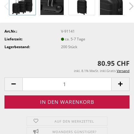
Art.Nr.:
V-91141
Lieferzeit:
ca. 5-7 Tage
Lagerbestand:
200
Stück
80.95 CHF
inkl. 8.1% MwSt. inkl.Gratis
Versand
AUF DEN MERKZETTEL
WOANDERS GÜNSTIGER?