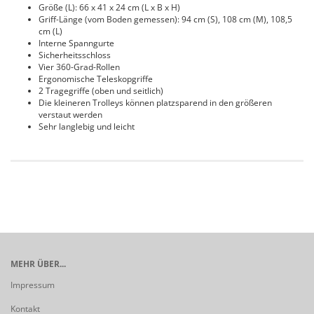
Größe (L): 66 x 41 x 24 cm (L x B x H)
Griff-Länge (vom Boden gemessen): 94 cm (S), 108 cm (M), 108,5
cm (L)
Interne Spanngurte
Sicherheitsschloss
Vier 360-Grad-Rollen
Ergonomische Teleskopgriffe
2 Tragegriffe (oben und seitlich)
Die kleineren Trolleys können platzsparend in den größeren
verstaut werden
Sehr langlebig und leicht
MEHR ÜBER...
Impressum
Kontakt