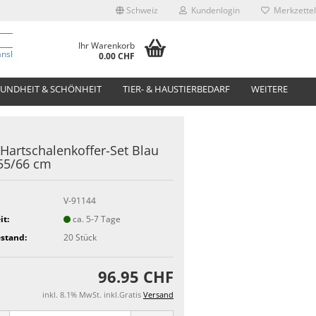
Schweiz
Kundenlogin
Merkzettel
Ihr Warenkorb
anslate
0.00 CHF
UNDHEIT & SCHÖNHEIT
TIER- & HAUSTIERBEDARF
WEITERE
. Hartschalenkoffer-Set Blau
55/66 cm
V-91144
it:
ca. 5-7 Tage
stand:
20
Stück
96.95 CHF
inkl. 8.1% MwSt. inkl.Gratis
Versand