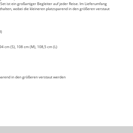
Set ist ein großartiger Begleiter auf jeder Reise. Im Lieferumfang
thalten, wobei die kleineren platzsparend in den größeren verstaut
H)
)
4 cm (S), 108 cm (M), 108,5 cm (L)
sparend in den größeren verstaut werden