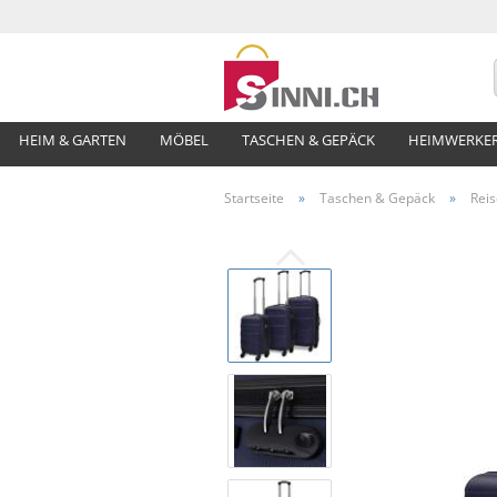
HEIM & GARTEN
MÖBEL
TASCHEN & GEPÄCK
HEIMWERKE
Startseite
»
Taschen & Gepäck
»
Reis