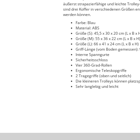
äußerst strapazierfähige und leichte Trolley-
sind drei Koffer in verschiedenen Größen en
werden können.
Farbe: Blau
Material: ABS
Größe (S): 45,5 x 30 x 20 cm (L x B x 
Größe (M): 55 x 36 x 22 cm (L x B x H
Größe (L): 66 x 41 x 24 cm (L x B x H)
Griff-Länge (vom Boden gemessen): 9
Interne Spanngurte
Sicherheitsschloss
Vier 360-Grad-Rollen
Ergonomische Teleskopgriffe
2 Tragegriffe (oben und seitlich)
Die kleineren Trolleys können platz
Sehr langlebig und leicht