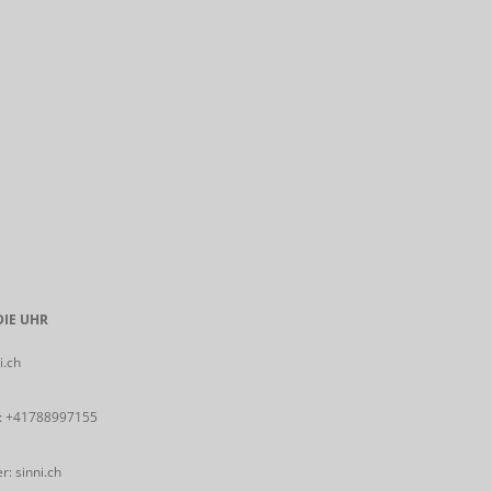
IE UHR
i.ch
:
+41788997155
: sinni.ch