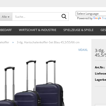
Suche...
Alle
Powered by
Tr
RBEDARF
WIRTSCHAFT & INDUSTRIE
SPIELZEUGE & SPIELE
GES
ekoffer
»
3-tlg. Hartschalenkoffer-Set Blau 45,5/55/66 cm
3-tlg
VIDAXL
45,5/
Art.Nr.:
Lieferze
Lagerbe