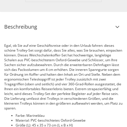
Beschreibung
Egal, ob Sie auf eine Geschäftsreise oder in den Urlaub fahren: dieses
schöne Trolley-Set sorgt dafür, dass Sie alles, was Sie brauchen, einpacken
können. Dieses Weichschalenkoffer-Set hat hochwertige, langlebige
Schalen aus PVC-beschichtetem Oxford-Gewebe und Schlösser, um Ihre
Sachen sicher aufzubewahren. Durch die erweiterbaren Dehnfugen lässt
sich das Packvolumen um 4 cm erhöhen. Die inneren Spanngurte sorgen
für Ordnung im Koffer und halten den Inhalt an Ort und Stelle. Neben dem
ergonomischen Teleskopgriff ist jeder Trolley zusätzlich mit zwei
Tragegriffen (oben und seitlich) und vier 360-Grad-Rollen ausgestattet, die
Ihnen ein komfortables Reiseerlebnis bieten. Extrem strapazierfähig und
leicht, wird dieses Trolley-Set der perfekte Begleiter auf jeder Reise sein.
Die Lieferung umfasst drei Trolleys in verschiedenen Größen, und die
kleineren Trolleys können in den größeren aufbewahrt werden, um Platz zu
sparen.
Farbe: Marineblau
Material: PVC-beschichtetes Oxford-Gewebe
Größe (L): 45 x 35 x 73 cm (L x B x H)