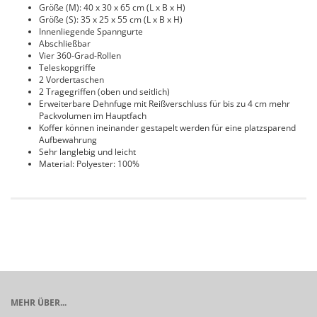
Größe (M): 40 x 30 x 65 cm (L x B x H)
Größe (S): 35 x 25 x 55 cm (L x B x H)
Innenliegende Spanngurte
Abschließbar
Vier 360-Grad-Rollen
Teleskopgriffe
2 Vordertaschen
2 Tragegriffen (oben und seitlich)
Erweiterbare Dehnfuge mit Reißverschluss für bis zu 4 cm mehr
Packvolumen im Hauptfach
Koffer können ineinander gestapelt werden für eine platzsparend
Aufbewahrung
Sehr langlebig und leicht
Material: Polyester: 100%
MEHR ÜBER...