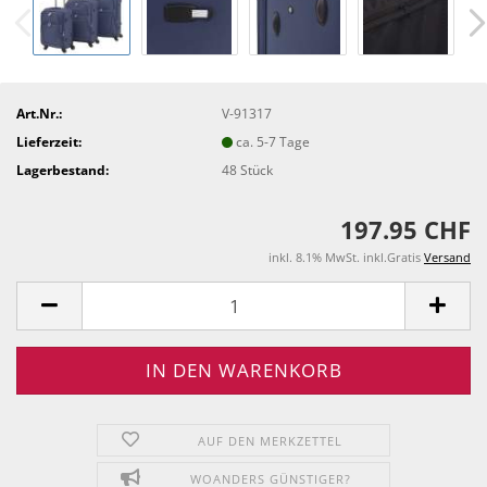
Art.Nr.:
V-91317
Lieferzeit:
ca. 5-7 Tage
Lagerbestand:
48
Stück
197.95 CHF
inkl. 8.1% MwSt. inkl.Gratis
Versand
AUF DEN MERKZETTEL
WOANDERS GÜNSTIGER?