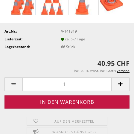
Art.Nr.:
V-141819
Lieferzeit:
ca. 5-7 Tage
Lagerbestand:
66
Stück
40.95 CHF
inkl. 8.1% MwSt. inkl.Gratis
Versand
AUF DEN MERKZETTEL
WOANDERS GÜNSTIGER?