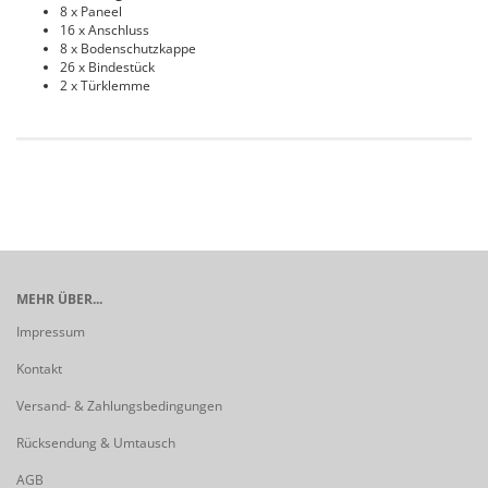
8 x Paneel
16 x Anschluss
8 x Bodenschutzkappe
26 x Bindestück
2 x Türklemme
MEHR ÜBER...
Impressum
Kontakt
Versand- & Zahlungsbedingungen
Rücksendung & Umtausch
AGB