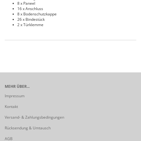
8 x Paneel
16 x Anschluss
8 x Bodenschutzkappe
26 x Bindestück
2 x Türklemme
MEHR ÜBER...
Impressum
Kontakt
Versand- & Zahlungsbedingungen
Rücksendung & Umtausch
AGB