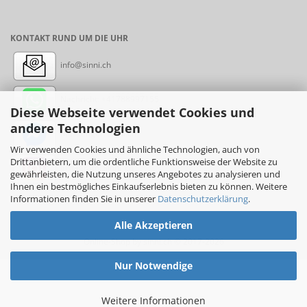
KONTAKT RUND UM DIE UHR
info@sinni.ch
Nachricht:
+41788997155
Diese Webseite verwendet Cookies und
andere Technologien
Messenger: sinni.ch
Wir verwenden Cookies und ähnliche Technologien, auch von
Drittanbietern, um die ordentliche Funktionsweise der Website zu
Instagram: sinni_ch
gewährleisten, die Nutzung unseres Angebotes zu analysieren und
Ihnen ein bestmögliches Einkaufserlebnis bieten zu können. Weitere
Informationen finden Sie in unserer
Datenschutzerklärung
.
Alle Akzeptieren
Online-Shop
by sinni.ch © 2017-2026
Nur Notwendige
Weitere Informationen