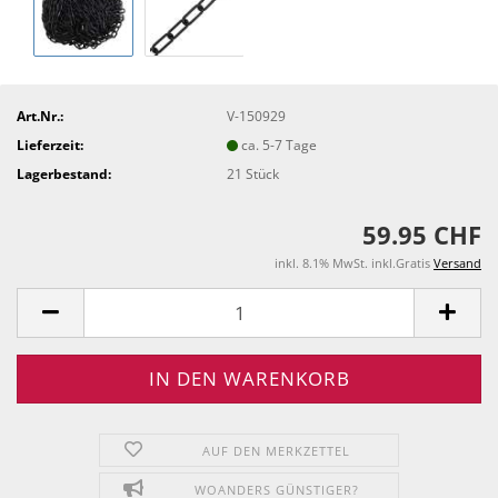
Art.Nr.:
V-150929
Lieferzeit:
ca. 5-7 Tage
Lagerbestand:
21
Stück
59.95 CHF
inkl. 8.1% MwSt. inkl.Gratis
Versand
AUF DEN MERKZETTEL
WOANDERS GÜNSTIGER?