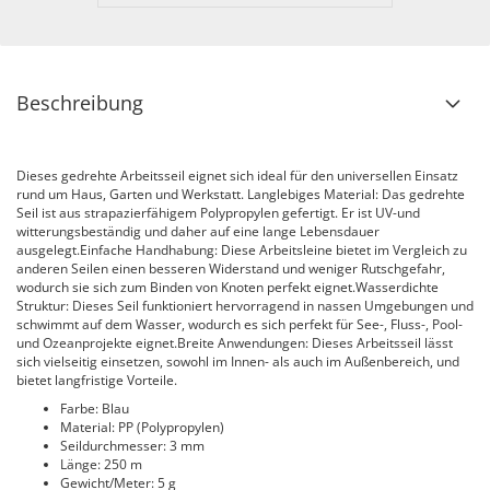
Beschreibung
Dieses gedrehte Arbeitsseil eignet sich ideal für den universellen Einsatz
rund um Haus, Garten und Werkstatt. Langlebiges Material: Das gedrehte
Seil ist aus strapazierfähigem Polypropylen gefertigt. Er ist UV-und
witterungsbeständig und daher auf eine lange Lebensdauer
ausgelegt.Einfache Handhabung: Diese Arbeitsleine bietet im Vergleich zu
anderen Seilen einen besseren Widerstand und weniger Rutschgefahr,
wodurch sie sich zum Binden von Knoten perfekt eignet.Wasserdichte
Struktur: Dieses Seil funktioniert hervorragend in nassen Umgebungen und
schwimmt auf dem Wasser, wodurch es sich perfekt für See-, Fluss-, Pool-
und Ozeanprojekte eignet.Breite Anwendungen: Dieses Arbeitsseil lässt
sich vielseitig einsetzen, sowohl im Innen- als auch im Außenbereich, und
bietet langfristige Vorteile.
Farbe: Blau
Material: PP (Polypropylen)
Seildurchmesser: 3 mm
Länge: 250 m
Gewicht/Meter: 5 g