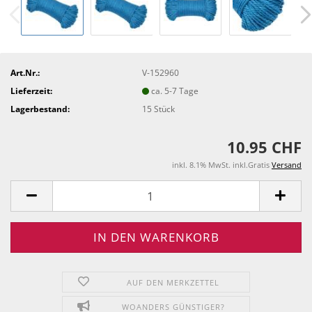
Art.Nr.:
V-152960
Lieferzeit:
ca. 5-7 Tage
Lagerbestand:
15
Stück
10.95 CHF
inkl. 8.1% MwSt. inkl.Gratis
Versand
AUF DEN MERKZETTEL
WOANDERS GÜNSTIGER?