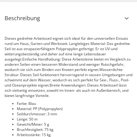
Beschreibung
Dieses gedrehte Arbeitsseil eignet sich ideal für den universellen Einsatz
rund um Haus, Garten und Werkstatt. Langlebiges Material: Das gedrehte
Seil ist aus strapazierfähigem Polypropylen gefertigt. Er ist UV-und
witterungsbeständig und daher auf eine lange Lebensdauer
ausgelegt.Einfache Handhabung: Diese Arbeitsleine bietet im Vergleich zu
anderen Seilen einen besseren Widerstand und weniger Rutschgefahr,
wodurch sie sich zum Binden von Knoten perfekt eignet.Wasserdichte
Struktur: Dieses Seil funktioniert hervorragend in nassen Umgebungen und
schwimmt auf dem Wasser, wodurch es sich perfekt für See-, Fluss-, Pool-
und Ozeanprojekte eignet.Breite Anwendungen: Dieses Arbeitsseil lässt
sich vielseitig einsetzen, sowohl im Innen- als auch im Außenbereich, und
bietet langfristige Vorteile.
Farbe: Blau
Material: PP (Polypropylen)
Seildurchmesser: 3 mm
Länge: 50 m
Gewicht/Meter: 5 g
Bruchfestigkeit: 75 kg
Arbeitsstärke: 15 kg