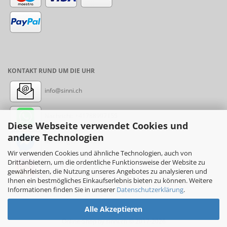
KONTAKT RUND UM DIE UHR
info@sinni.ch
Nachricht:
+41788997155
Diese Webseite verwendet Cookies und
andere Technologien
Messenger: sinni.ch
Wir verwenden Cookies und ähnliche Technologien, auch von
Drittanbietern, um die ordentliche Funktionsweise der Website zu
Instagram: sinni_ch
gewährleisten, die Nutzung unseres Angebotes zu analysieren und
Ihnen ein bestmögliches Einkaufserlebnis bieten zu können. Weitere
Informationen finden Sie in unserer
Datenschutzerklärung
.
Alle Akzeptieren
Online-Shop
by sinni.ch © 2017-2026