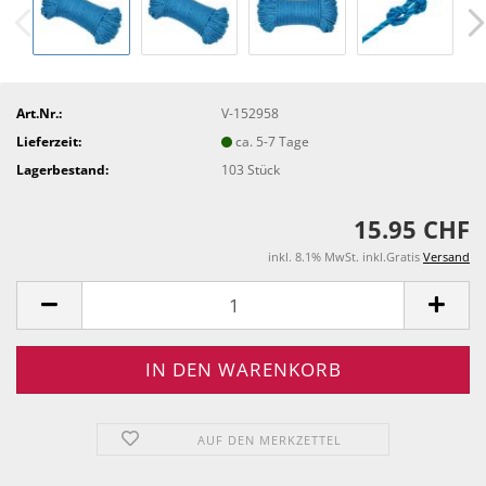
Art.Nr.:
V-152958
Lieferzeit:
ca. 5-7 Tage
Lagerbestand:
103
Stück
15.95 CHF
inkl. 8.1% MwSt. inkl.Gratis
Versand
AUF DEN MERKZETTEL