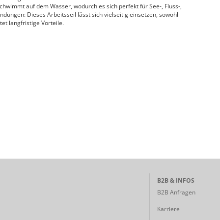
wimmt auf dem Wasser, wodurch es sich perfekt für See-, Fluss-,
ungen: Dieses Arbeitsseil lässt sich vielseitig einsetzen, sowohl
t langfristige Vorteile.
B2B & INFOS
B2B Anfragen
Karriere