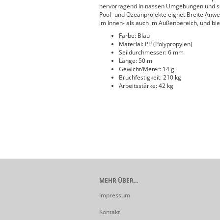
hervorragend in nassen Umgebungen und sch
Pool- und Ozeanprojekte eignet.Breite Anwend
im Innen- als auch im Außenbereich, und biete
Farbe: Blau
Material: PP (Polypropylen)
Seildurchmesser: 6 mm
Länge: 50 m
Gewicht/Meter: 14 g
Bruchfestigkeit: 210 kg
Arbeitsstärke: 42 kg
MEHR ÜBER...
Impressum
Kontakt