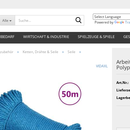
Suche...
Alle
Powered by
Tr
RBEDARF
WIRTSCHAFT & INDUSTRIE
SPIELZEUGE & SPIELE
GES
zubehör
»
Ketten, Drähte & Seile
»
Seile
»
Arbei
VIDAXL
Polyp
Art.Nr.:
Lieferze
Lagerbe