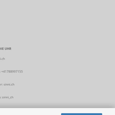
IE UHR
i.ch
:
+41788997155
: sinni.ch
 sinni_ch