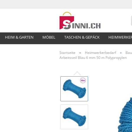
HEIM & GARTEN
MÖBEL
TASCHEN & GEPÄCK
HEIMWERKE
Startseite
»
Heimwerkerbedarf
»
Bau
Arbeitsseil Blau 6 mm 50 m Polypropylen