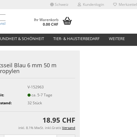
Schweiz
Kundenlogin
Merkzettel
Ihr Warenkorb
anslate
0.00 CHF
UNDHEIT & SCHÖNHEIT
TIER- & HAUSTIERBEDARF
WEITERE
tsseil Blau 6 mm 50 m
ropylen
V-152963
it:
ca. 5-7 Tage
stand:
32
Stück
18.95 CHF
inkl. 8.1% MwSt. inkl.Gratis
Versand