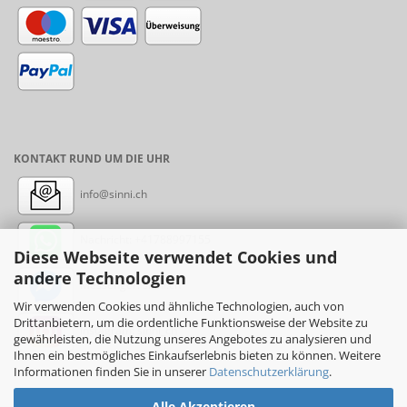
KONTAKT RUND UM DIE UHR
info@sinni.ch
Nachricht:
+41788997155
Diese Webseite verwendet Cookies und
andere Technologien
Messenger: sinni.ch
Wir verwenden Cookies und ähnliche Technologien, auch von
Drittanbietern, um die ordentliche Funktionsweise der Website zu
Instagram: sinni_ch
gewährleisten, die Nutzung unseres Angebotes zu analysieren und
Ihnen ein bestmögliches Einkaufserlebnis bieten zu können. Weitere
Informationen finden Sie in unserer
Datenschutzerklärung
.
Alle Akzeptieren