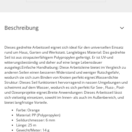
Beschreibung
Dieses gedrehte Arbeitsseil eignet sich ideal für den universellen Einsatz
rund um Haus, Garten und Werkstatt. Langlebiges Material: Das gedrehte
Seil ist aus strapazierfähigem Polypropylen gefertigt. Er ist UV-und
witterungsbeständig und daher auf eine lange Lebensdauer
ausgelegt.Einfache Handhabung: Diese Arbeitsleine bietet im Vergleich zu
anderen Seilen einen besseren Widerstand und weniger Rutschgefahr,
wodurch sie sich zum Binden von Knoten perfekt eignet.Wasserdichte
Struktur: Dieses Seil funktioniert hervorragend in nassen Umgebungen und
schwimmt auf dem Wasser, wodurch es sich perfekt für See-, Fluss-, Pool-
und Ozeanprojekte eignet.Breite Anwendungen: Dieses Arbeitsseil lässt
sich vielseitig einsetzen, sowohl im Innen- als auch im Außenbereich, und
bietet langfristige Vorteile.
Farbe: Orange
Material: PP (Polypropylen)
Seildurchmesser: 6 mm
Länge: 25 m
Gewicht/Meter: 14 g