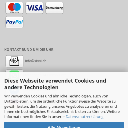
KONTAKT RUND UM DIE UHR
info@sinni.ch
Nachricht:
+41788997155
Diese Webseite verwendet Cookies und
andere Technologien
Messenger: sinni.ch
Wir verwenden Cookies und ähnliche Technologien, auch von
Drittanbietern, um die ordentliche Funktionsweise der Website zu
Instagram: sinni_ch
gewährleisten, die Nutzung unseres Angebotes zu analysieren und
Ihnen ein bestmögliches Einkaufserlebnis bieten zu können. Weitere
Informationen finden Sie in unserer
Datenschutzerklärung
.
Alle Akzeptieren