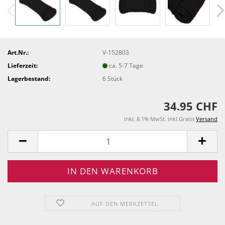
Art.Nr.:
V-152803
Lieferzeit:
ca. 5-7 Tage
Lagerbestand:
6
Stück
34.95 CHF
inkl. 8.1% MwSt. inkl.Gratis
Versand
AUF DEN MERKZETTEL