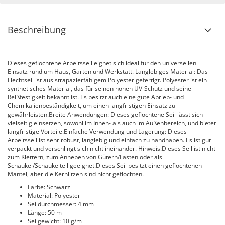
Beschreibung
Dieses geflochtene Arbeitsseil eignet sich ideal für den universellen
Einsatz rund um Haus, Garten und Werkstatt. Langlebiges Material: Das
Flechtseil ist aus strapazierfähigem Polyester gefertigt. Polyester ist ein
synthetisches Material, das für seinen hohen UV-Schutz und seine
Reißfestigkeit bekannt ist. Es besitzt auch eine gute Abrieb- und
Chemikalienbeständigkeit, um einen langfristigen Einsatz zu
gewährleisten.Breite Anwendungen: Dieses geflochtene Seil lässt sich
vielseitig einsetzen, sowohl im Innen- als auch im Außenbereich, und bietet
langfristige Vorteile.Einfache Verwendung und Lagerung: Dieses
Arbeitsseil ist sehr robust, langlebig und einfach zu handhaben. Es ist gut
verpackt und verschlingt sich nicht ineinander. Hinweis:Dieses Seil ist nicht
zum Klettern, zum Anheben von Gütern/Lasten oder als
Schaukel/Schaukelteil geeignet.Dieses Seil besitzt einen geflochtenen
Mantel, aber die Kernlitzen sind nicht geflochten.
Farbe: Schwarz
Material: Polyester
Seildurchmesser: 4 mm
Länge: 50 m
Seilgewicht: 10 g/m