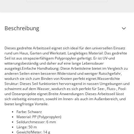
Beschreibung
Dieses gedrehte Arbeitsseil eignet sich ideal für den universellen Einsatz
rund um Haus, Garten und Werkstatt. Langlebiges Material: Das gedrehte
Seil ist aus strapazierfähigem Polypropylen gefertigt. Er ist UV-und
witterungsbeständig und daher auf eine lange Lebensdauer
ausgelegt.Einfache Handhabung: Diese Arbeitsleine bietet im Vergleich zu
anderen Seilen einen besseren Widerstand und weniger Rutschgefahr,
wodurch sie sich zum Binden von Knoten perfekt eignet.Wasserdichte
Struktur: Dieses Seil funktioniert hervorragend in nassen Umgebungen und
schwimmt auf dem Wasser, wodurch es sich perfekt für See-, Fluss-, Pool-
und Ozeanprojekte eignet.Breite Anwendungen: Dieses Arbeitsseil lässt
sich vielseitig einsetzen, sowohl im Innen- als auch im Außenbereich, und
bietet langfristige Vorteile.
Farbe: Schwarz
Material: PP (Polypropylen)
Seildurchmesser: 6 mm
Länge: 50 m
Gewicht/Meter: 14 g