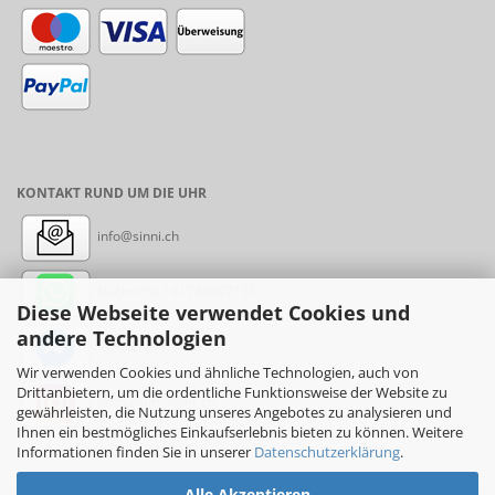
KONTAKT RUND UM DIE UHR
info@sinni.ch
Nachricht:
+41788997155
Diese Webseite verwendet Cookies und
andere Technologien
Messenger: sinni.ch
Wir verwenden Cookies und ähnliche Technologien, auch von
Drittanbietern, um die ordentliche Funktionsweise der Website zu
Instagram: sinni_ch
gewährleisten, die Nutzung unseres Angebotes zu analysieren und
Ihnen ein bestmögliches Einkaufserlebnis bieten zu können. Weitere
Informationen finden Sie in unserer
Datenschutzerklärung
.
Alle Akzeptieren