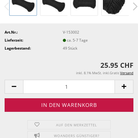
Art.Nr.:
V-153002
Lieferzeit:
ca. 5-7 Tage
Lagerbestand:
49
Stück
25.95 CHF
inkl. 8.1% MwSt. inkl.Gratis
Versand
AUF DEN MERKZETTEL
WOANDERS GÜNSTIGER?