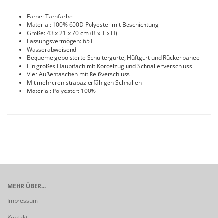
Farbe: Tarnfarbe
Material: 100% 600D Polyester mit Beschichtung
Größe: 43 x 21 x 70 cm (B x T x H)
Fassungsvermögen: 65 L
Wasserabweisend
Bequeme gepolsterte Schultergurte, Hüftgurt und Rückenpaneel
Ein großes Hauptfach mit Kordelzug und Schnallenverschluss
Vier Außentaschen mit Reißverschluss
Mit mehreren strapazierfähigen Schnallen
Material: Polyester: 100%
MEHR ÜBER...
Impressum
Kontakt