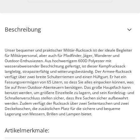
Beschreibung
Unser bequemer und praktischer Militär-Rucksack ist der ideale Begleiter
für Militärpersonal, aber auch für Pfadfinder, Jäger, Wanderer und
Outdoor-Enthusiasten. Aus hochwertigem 600D Polyester mit
wasserabweisender Beschichtung gefertigt, ist dieser Kampfrucksack
langlebig, strapazierfähig und witterungsbeständig. Der Armee-Rucksack
verfügt über zwei breite Schulterriemen und einen Hüftgurt. Er hat ein
Fassungsvermögen von 65 Litern, so dass Sie alles einpacken können, was
Sie auf Ihren Outdoor-Abenteuern benötigen. Das große Hauptfach kann
benutzt werden, um größere Einzelteile zu lagern, und sein Kordelzug- und
Schnallenverschluss stellen sicher, dass Ihre Sachen sicher aufbewahrt
werden. Zudem verfügt der Rucksack über zwei Seitentaschen und zwei
Deckeltaschen, die zusätzlichen Platz für die sichere und bequeme
Lagerung von Messern, Brillen und Lampen bietet.
Artikelmerkmale: