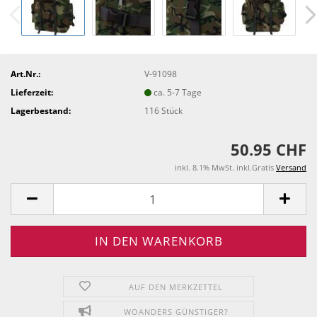
Art.Nr.:
V-91098
Lieferzeit:
ca. 5-7 Tage
Lagerbestand:
116
Stück
50.95 CHF
inkl. 8.1% MwSt. inkl.Gratis
Versand
AUF DEN MERKZETTEL
WOANDERS GÜNSTIGER?