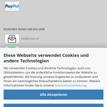
KONTAKT RUND UM DIE UHR
info@sinni.ch
Nachricht:
+41788997155
Diese Webseite verwendet Cookies und
andere Technologien
Messenger: sinni.ch
Wir verwenden Cookies und ähnliche Technologien, auch von
Drittanbietern, um die ordentliche Funktionsweise der Website zu
Instagram: sinni_ch
gewährleisten, die Nutzung unseres Angebotes zu analysieren und
Ihnen ein bestmögliches Einkaufserlebnis bieten zu können. Weitere
Informationen finden Sie in unserer
Datenschutzerklärung
.
Alle Akzeptieren
Online-Shop
by sinni.ch © 2017-2026