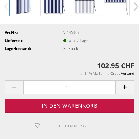
Art.Nr.:
V-145967
Lieferzeit:
ca. 5-7 Tage
Lagerbestand:
35
Stück
102.95 CHF
inkl. 8.1% MwSt. inkl.Gratis
Versand
AUF DEN MERKZETTEL