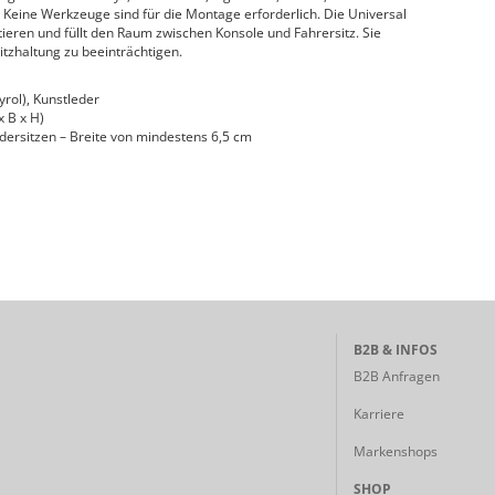
Keine Werkzeuge sind für die Montage erforderlich. Die Universal
tieren und füllt den Raum zwischen Konsole und Fahrersitz. Sie
Sitzhaltung zu beeinträchtigen.
yrol), Kunstleder
x B x H)
ersitzen – Breite von mindestens 6,5 cm
B2B & INFOS
B2B Anfragen
Karriere
Markenshops
SHOP