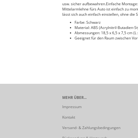
usw. sicher aufbewahren.Einfache Montage: 
Mittelarmlehne fürs Auto ist einfach zu mon
lässt sich auch einfach einstellen, ohne die 
Farbe: Schwarz
Material: ABS (Acrylnitril-Butadien-St
Abmessungen: 18,5 x 6,5 x 7,5 cm (L 
Geeignet für den Raum zwischen Vord
MEHR ÜBER...
Impressum
Kontakt
Versand- & Zahlungsbedingungen