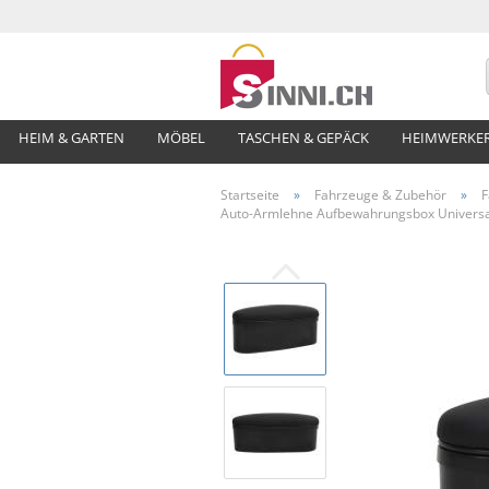
HEIM & GARTEN
MÖBEL
TASCHEN & GEPÄCK
HEIMWERKE
Startseite
»
Fahrzeuge & Zubehör
»
F
Auto-Armlehne Aufbewahrungsbox Universa