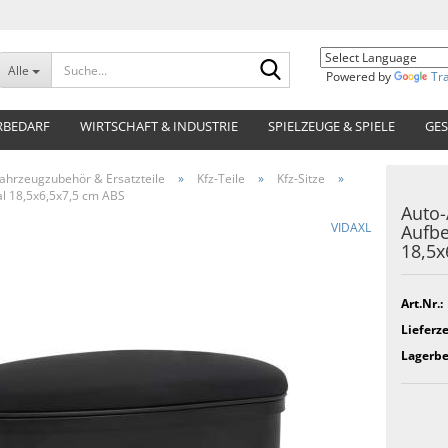
Suche...
Alle
Powered by
Tr
RBEDARF
WIRTSCHAFT & INDUSTRIE
SPIELZEUGE & SPIELE
GES
ahrzeugzubehör & Ersatzteile
»
Kfz-Teile
»
Kfz-Sitze
»
l 18,5x6,5x7,5 cm ABS
Auto
VIDAXL
Aufb
18,5x
Art.Nr.:
Lieferze
Lagerbe