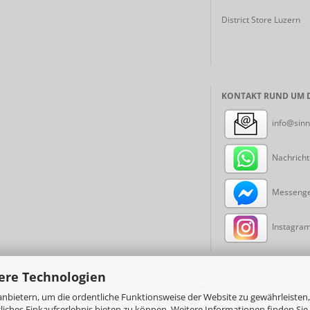
District Store Luzern
KONTAKT RUND UM D
info@sinn
Nachricht
Messenger
Instagram:
ere Technologien
Online-Shop
by sinni.ch © 2017-2026
nbietern, um die ordentliche Funktionsweise der Website zu gewährleisten,
ches Einkaufserlebnis bieten zu können. Weitere Informationen finden Sie 