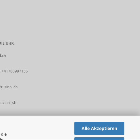
IE UHR
i.ch
:
+41788997155
: sinni.ch
 sinni_ch
Alle Akzeptieren
 die
in