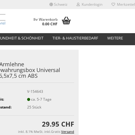
Schweiz
Kundenlogin
Merkzettel
Ihr Warenkorb
anslate
0.00 CHF
UNDHEIT & SCHÖNHEIT
TIER- & HAUSTIERBEDARF
WEITERE
-Armlehne
ewahrungsbox Universal
6,5x7,5 cm ABS
V-154643
it:
ca. 5-7 Tage
stand:
25
Stück
29.95 CHF
inkl. 8.1% MwSt. inkl.Gratis
Versand