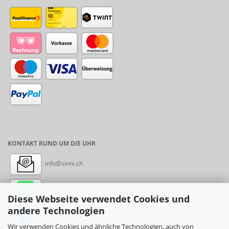
KONTAKT RUND UM DIE UHR
info@sinni.ch
Nachricht:
+41788997155
Diese Webseite verwendet Cookies und
andere Technologien
Messenger: sinni.ch
Wir verwenden Cookies und ähnliche Technologien, auch von