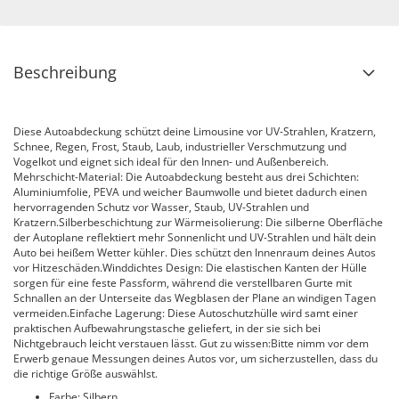
Beschreibung
Diese Autoabdeckung schützt deine Limousine vor UV-Strahlen, Kratzern,
Schnee, Regen, Frost, Staub, Laub, industrieller Verschmutzung und
Vogelkot und eignet sich ideal für den Innen- und Außenbereich.
Mehrschicht-Material: Die Autoabdeckung besteht aus drei Schichten:
Aluminiumfolie, PEVA und weicher Baumwolle und bietet dadurch einen
hervorragenden Schutz vor Wasser, Staub, UV-Strahlen und
Kratzern.Silberbeschichtung zur Wärmeisolierung: Die silberne Oberfläche
der Autoplane reflektiert mehr Sonnenlicht und UV-Strahlen und hält dein
Auto bei heißem Wetter kühler. Dies schützt den Innenraum deines Autos
vor Hitzeschäden.Winddichtes Design: Die elastischen Kanten der Hülle
sorgen für eine feste Passform, während die verstellbaren Gurte mit
Schnallen an der Unterseite das Wegblasen der Plane an windigen Tagen
vermeiden.Einfache Lagerung: Diese Autoschutzhülle wird samt einer
praktischen Aufbewahrungstasche geliefert, in der sie sich bei
Nichtgebrauch leicht verstauen lässt. Gut zu wissen:Bitte nimm vor dem
Erwerb genaue Messungen deines Autos vor, um sicherzustellen, dass du
die richtige Größe auswählst.
Farbe: Silbern