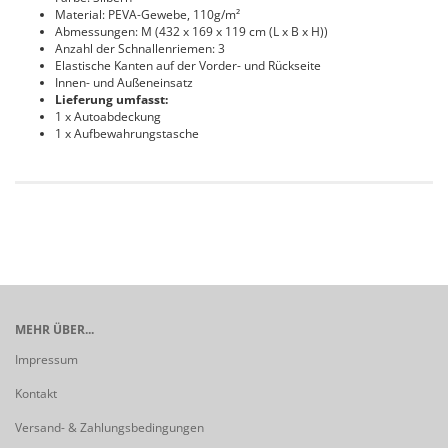
Material: PEVA-Gewebe, 110g/m²
Abmessungen: M (432 x 169 x 119 cm (L x B x H))
Anzahl der Schnallenriemen: 3
Elastische Kanten auf der Vorder- und Rückseite
Innen- und Außeneinsatz
Lieferung umfasst:
1 x Autoabdeckung
1 x Aufbewahrungstasche
MEHR ÜBER...
Impressum
Kontakt
Versand- & Zahlungsbedingungen