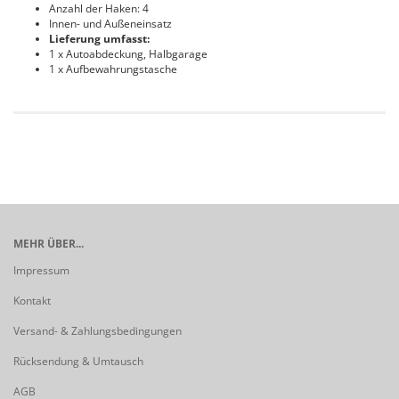
Anzahl der Haken: 4
Innen- und Außeneinsatz
Lieferung umfasst:
1 x Autoabdeckung, Halbgarage
1 x Aufbewahrungstasche
MEHR ÜBER...
Impressum
Kontakt
Versand- & Zahlungsbedingungen
Rücksendung & Umtausch
AGB