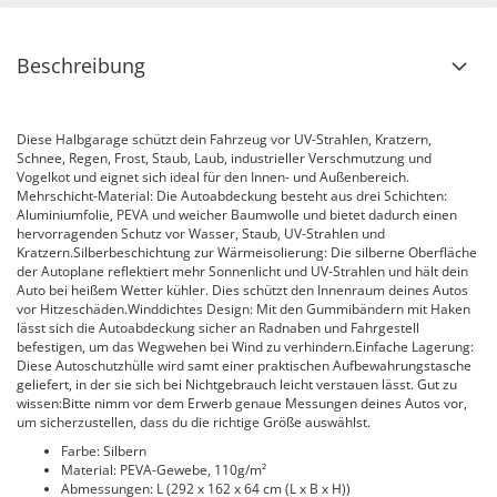
Beschreibung
Diese Halbgarage schützt dein Fahrzeug vor UV-Strahlen, Kratzern,
Schnee, Regen, Frost, Staub, Laub, industrieller Verschmutzung und
Vogelkot und eignet sich ideal für den Innen- und Außenbereich.
Mehrschicht-Material: Die Autoabdeckung besteht aus drei Schichten:
Aluminiumfolie, PEVA und weicher Baumwolle und bietet dadurch einen
hervorragenden Schutz vor Wasser, Staub, UV-Strahlen und
Kratzern.Silberbeschichtung zur Wärmeisolierung: Die silberne Oberfläche
der Autoplane reflektiert mehr Sonnenlicht und UV-Strahlen und hält dein
Auto bei heißem Wetter kühler. Dies schützt den Innenraum deines Autos
vor Hitzeschäden.Winddichtes Design: Mit den Gummibändern mit Haken
lässt sich die Autoabdeckung sicher an Radnaben und Fahrgestell
befestigen, um das Wegwehen bei Wind zu verhindern.Einfache Lagerung:
Diese Autoschutzhülle wird samt einer praktischen Aufbewahrungstasche
geliefert, in der sie sich bei Nichtgebrauch leicht verstauen lässt. Gut zu
wissen:Bitte nimm vor dem Erwerb genaue Messungen deines Autos vor,
um sicherzustellen, dass du die richtige Größe auswählst.
Farbe: Silbern
Material: PEVA-Gewebe, 110g/m²
Abmessungen: L (292 x 162 x 64 cm (L x B x H))