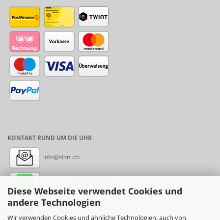
KONTAKT RUND UM DIE UHR
info@sinni.ch
Nachricht:
+41788997155
Diese Webseite verwendet Cookies und
andere Technologien
Messenger: sinni.ch
Wir verwenden Cookies und ähnliche Technologien, auch von