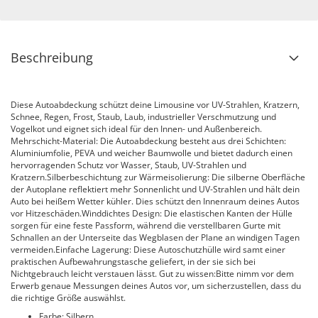
Beschreibung
Diese Autoabdeckung schützt deine Limousine vor UV-Strahlen, Kratzern,
Schnee, Regen, Frost, Staub, Laub, industrieller Verschmutzung und
Vogelkot und eignet sich ideal für den Innen- und Außenbereich.
Mehrschicht-Material: Die Autoabdeckung besteht aus drei Schichten:
Aluminiumfolie, PEVA und weicher Baumwolle und bietet dadurch einen
hervorragenden Schutz vor Wasser, Staub, UV-Strahlen und
Kratzern.Silberbeschichtung zur Wärmeisolierung: Die silberne Oberfläche
der Autoplane reflektiert mehr Sonnenlicht und UV-Strahlen und hält dein
Auto bei heißem Wetter kühler. Dies schützt den Innenraum deines Autos
vor Hitzeschäden.Winddichtes Design: Die elastischen Kanten der Hülle
sorgen für eine feste Passform, während die verstellbaren Gurte mit
Schnallen an der Unterseite das Wegblasen der Plane an windigen Tagen
vermeiden.Einfache Lagerung: Diese Autoschutzhülle wird samt einer
praktischen Aufbewahrungstasche geliefert, in der sie sich bei
Nichtgebrauch leicht verstauen lässt. Gut zu wissen:Bitte nimm vor dem
Erwerb genaue Messungen deines Autos vor, um sicherzustellen, dass du
die richtige Größe auswählst.
Farbe: Silbern