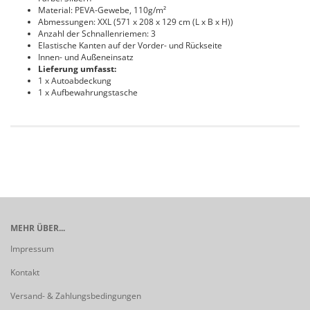
Material: PEVA-Gewebe, 110g/m²
Abmessungen: XXL (571 x 208 x 129 cm (L x B x H))
Anzahl der Schnallenriemen: 3
Elastische Kanten auf der Vorder- und Rückseite
Innen- und Außeneinsatz
Lieferung umfasst:
1 x Autoabdeckung
1 x Aufbewahrungstasche
MEHR ÜBER...
Impressum
Kontakt
Versand- & Zahlungsbedingungen