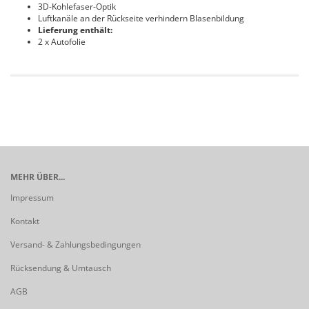
3D-Kohlefaser-Optik
Luftkanäle an der Rückseite verhindern Blasenbildung
Lieferung enthält:
2 x Autofolie
MEHR ÜBER...
Impressum
Kontakt
Versand- & Zahlungsbedingungen
Rücksendung & Umtausch
AGB