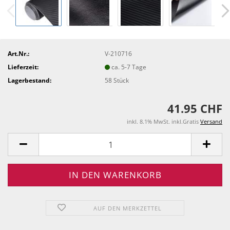
Art.Nr.:
V-210716
Lieferzeit:
ca. 5-7 Tage
Lagerbestand:
58
Stück
41.95 CHF
inkl. 8.1% MwSt. inkl.Gratis
Versand
AUF DEN MERKZETTEL