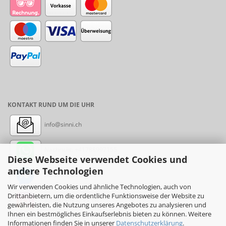
KONTAKT RUND UM DIE UHR
info@sinni.ch
Nachricht:
+41788997155
Diese Webseite verwendet Cookies und
andere Technologien
Messenger: sinni.ch
Wir verwenden Cookies und ähnliche Technologien, auch von
Drittanbietern, um die ordentliche Funktionsweise der Website zu
Instagram: sinni_ch
gewährleisten, die Nutzung unseres Angebotes zu analysieren und
Ihnen ein bestmögliches Einkaufserlebnis bieten zu können. Weitere
Informationen finden Sie in unserer
Datenschutzerklärung
.