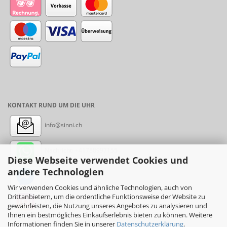
KONTAKT RUND UM DIE UHR
info@sinni.ch
Nachricht:
+41788997155
Diese Webseite verwendet Cookies und
andere Technologien
Messenger: sinni.ch
Wir verwenden Cookies und ähnliche Technologien, auch von
Drittanbietern, um die ordentliche Funktionsweise der Website zu
Instagram: sinni_ch
gewährleisten, die Nutzung unseres Angebotes zu analysieren und
Ihnen ein bestmögliches Einkaufserlebnis bieten zu können. Weitere
Informationen finden Sie in unserer
Datenschutzerklärung
.