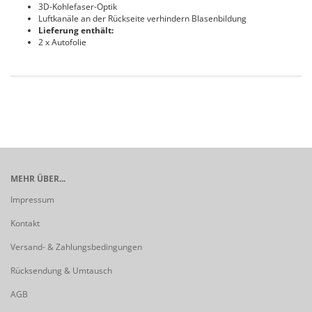
3D-Kohlefaser-Optik
Luftkanäle an der Rückseite verhindern Blasenbildung
Lieferung enthält:
2 x Autofolie
MEHR ÜBER...
Impressum
Kontakt
Versand- & Zahlungsbedingungen
Rücksendung & Umtausch
AGB