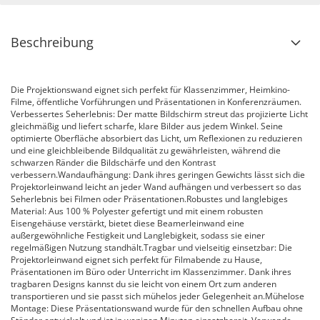
Beschreibung
Die Projektionswand eignet sich perfekt für Klassenzimmer, Heimkino-
Filme, öffentliche Vorführungen und Präsentationen in Konferenzräumen.
Verbessertes Seherlebnis: Der matte Bildschirm streut das projizierte Licht
gleichmäßig und liefert scharfe, klare Bilder aus jedem Winkel. Seine
optimierte Oberfläche absorbiert das Licht, um Reflexionen zu reduzieren
und eine gleichbleibende Bildqualität zu gewährleisten, während die
schwarzen Ränder die Bildschärfe und den Kontrast
verbessern.Wandaufhängung: Dank ihres geringen Gewichts lässt sich die
Projektorleinwand leicht an jeder Wand aufhängen und verbessert so das
Seherlebnis bei Filmen oder Präsentationen.Robustes und langlebiges
Material: Aus 100 % Polyester gefertigt und mit einem robusten
Eisengehäuse verstärkt, bietet diese Beamerleinwand eine
außergewöhnliche Festigkeit und Langlebigkeit, sodass sie einer
regelmäßigen Nutzung standhält.Tragbar und vielseitig einsetzbar: Die
Projektorleinwand eignet sich perfekt für Filmabende zu Hause,
Präsentationen im Büro oder Unterricht im Klassenzimmer. Dank ihres
tragbaren Designs kannst du sie leicht von einem Ort zum anderen
transportieren und sie passt sich mühelos jeder Gelegenheit an.Mühelose
Montage: Diese Präsentationswand wurde für den schnellen Aufbau ohne