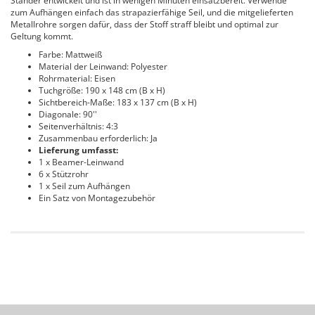
Ständer entwickelt und ist in wenigen Minuten einsatzbereit. Verwende
zum Aufhängen einfach das strapazierfähige Seil, und die mitgelieferten
Metallrohre sorgen dafür, dass der Stoff straff bleibt und optimal zur
Geltung kommt.
Farbe: Mattweiß
Material der Leinwand: Polyester
Rohrmaterial: Eisen
Tuchgröße: 190 x 148 cm (B x H)
Sichtbereich-Maße: 183 x 137 cm (B x H)
Diagonale: 90''
Seitenverhältnis: 4:3
Zusammenbau erforderlich: Ja
Lieferung umfasst:
1 x Beamer-Leinwand
6 x Stützrohr
1 x Seil zum Aufhängen
Ein Satz von Montagezubehör