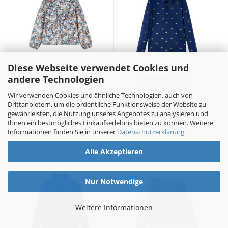
Diese Webseite verwendet Cookies und
Kinder-Langarmbluse
Kinderhemd
andere Technologien
Dunkelblau 128
Marineblau 92
Wir verwenden Cookies und ähnliche Technologien, auch von
Drittanbietern, um die ordentliche Funktionsweise der Website zu
gewährleisten, die Nutzung unseres Angebotes zu analysieren und
7.95 CHF
7.95 CHF
Ihnen ein bestmögliches Einkaufserlebnis bieten zu können. Weitere
Informationen finden Sie in unserer
Datenschutzerklärung
.
Alle Akzeptieren
Nur Notwendige
Weitere Informationen