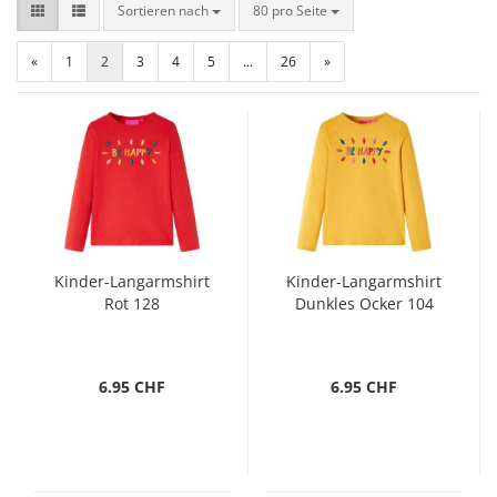
Sortieren nach
pro Seite
Sortieren nach
80 pro Seite
«
1
2
3
4
5
...
26
»
Kinder-Langarmshirt
Kinder-Langarmshirt
Rot 128
Dunkles Ocker 104
6.95 CHF
6.95 CHF