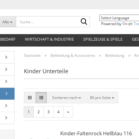
Suche...
Alle
Powered by
Tr
RBEDARF
WIRTSCHAFT & INDUSTRIE
SPIELZEUGE & SPIELE
GES
Startseite
»
Bekleidung & Accessoires
»
Bekleidung
»
Ki
Kinder Unterteile
Sortieren nach
pro Seite
Sortieren nach
80 pro Seite
1
2
3
4
»
Kinder-Faltenrock Hellblau 116