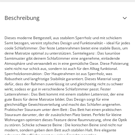
Beschreibung
Dieses moderne Bettgestell, aus stabilem Sperrholz und mit schickem
Samt bezogen, vereint stylisches Design und Funktionalität – ideal für jedes
coole Schlafzimmer. Der feste Lattenrahmen bietet eine stabile Basis, um
deine Matratze optimal zu unterstützen. Samteleganz : Das luxuriöse
Samtmuster gibt deinem Schlafzimmer eine angenehme, einladende
Atmosphäre und verwandelt es in eine gemütliche Oase. Diese Polsterung
sieht nicht nur schick aus, sondern ist auch für den Alltag funktional.
Sperrholzkonstruktion : Der Hauptrahmen ist aus Sperrholz, was
Robustheit und langfristige Stabilität garantiert. Dieses Material sorgt
dafür, dass der Rahmen zuverlässig ist und gleichzeitig nicht zu schwer
wirkt, sodass er gut in verschiedene Schlafzimmer passt. Fester
Lattenrahmen : Das Bett kommt mit einem stabilen Lattenrost, der eine
gute Basis für deine Matratze bildet. Das Design sorgt für eine
gleichmäßige Gewichtsverteilung und macht das Schlafen angenehm.
Praktischer Stauraum unter dem Bett : Das Bett hat einen praktischen
Stauraum darunter, der dir zusätzlichen Platz bietet. Perfekt für kleine
Wohnungen optimiert dieses Feature deine Raumnutzung, ohne die Optik
zu stören. Schicke schwarze Beine : Die konischen Beine sind nicht nur
modern, sondern geben dem Bett auch stabilen Halt. Ihre elegante