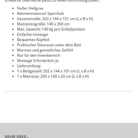
schwarze Oberfläche passt zu vielen Einrichtungsstilen.
Farbe: Hellgrau
Rahmenmaterial: Sperrholz
Gesamtmaße: 202 x 144 x 101 cm (L x B x H)
Matratzengröße: 140 x 200 cm
Max. Gewicht: 140 kg pro Schlafposition
Einfache montage
Bequemes Kopfteil
Praktischer Stauraum unter dem Bett
Warmes und gemütliches Gefühl
Nur für den Innenbereich
Montage Erforderlich: Ja
Lieferumfang:
1 x Bettgestell: 202 x 144 x 101 cm (L x B x H)
1 x Matratze: 200 x 140 x 20 cm (L x B x H)
MEHR ÜBER...