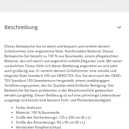
Beschreibung
Dieses Bettwäsche-Set ist weich und bequem und verleiht deinem
Schlafzimmer eine angenehme Note. Komfortables Material: Dieses
Bettwäsche-Set besteht zu 100 % aus Baumwolle, einem pflegeleichten
Material, das sich weich und angenehm anfühlt.Eleganter Look: Mit seiner
zusätzlichen Textur fühlt sich dieser Bettbezug angenehm an und sieht
auch großartig aus. Er verleiht deinem Schlafzimmer eine stilvolle und
elegante Note.Standard 100 von OEKO-TEX: Das Set wird nach der OEKO-
TEX Standard 100 Gewebenorm hergestellt, einem unabhängigen
Zertifizierungssystem, das für Qualität steht.Einfache Reinigung: Das
Bettwäsche-Set kann problemlos in der Waschmaschine gewaschen
werden.Langlebig: Dieser Bettbezug ist auf eine jahrelange Lebensdauer
ausgelegt und besitzt eine bessere Farb- und Fleckenbeständigkeit.
Farbe: Anthrazit
Material: 100 % Baumwolle
Größe des Deckenbezugs: 135 x 200 cm (B x L)
Größe des Kissenbezugs: 80 x 80 cm (B x L)
Versteckter Knopfverschluss