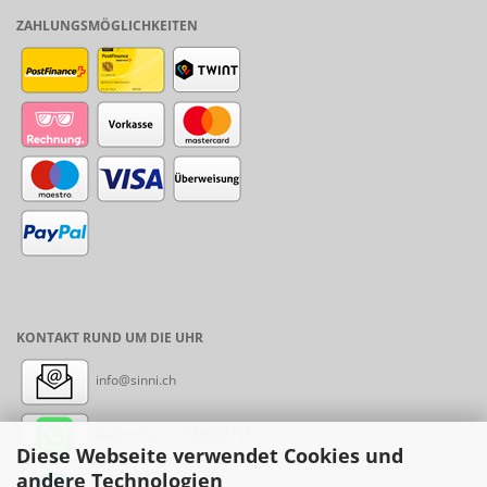
ZAHLUNGSMÖGLICHKEITEN
KONTAKT RUND UM DIE UHR
info@sinni.ch
Nachricht:
+41788997155
Diese Webseite verwendet Cookies und
andere Technologien