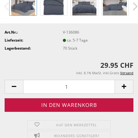
Art.Nr.:
V-136086
Lieferzeit:
ca. 5-7 Tage
Lagerbestand:
70
Stück
29.95 CHF
inkl. 8.1% MwSt. inkl.Gratis
Versand
AUF DEN MERKZETTEL
WOANDERS GÜNSTIGER?