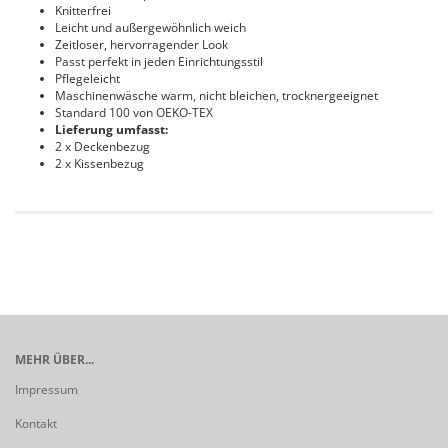
Knitterfrei
Leicht und außergewöhnlich weich
Zeitloser, hervorragender Look
Passt perfekt in jeden Einrichtungsstil
Pflegeleicht
Maschinenwäsche warm, nicht bleichen, trocknergeeignet
Standard 100 von OEKO-TEX
Lieferung umfasst:
2 x Deckenbezug
2 x Kissenbezug
MEHR ÜBER...
Impressum
Kontakt