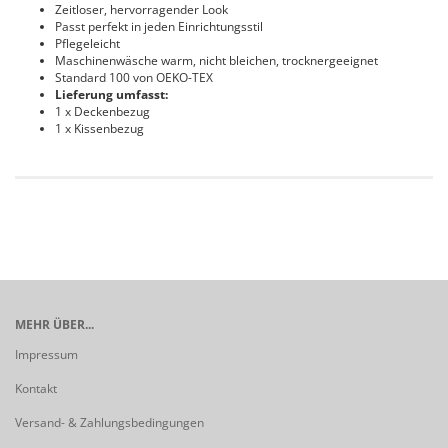
Zeitloser, hervorragender Look
Passt perfekt in jeden Einrichtungsstil
Pflegeleicht
Maschinenwäsche warm, nicht bleichen, trocknergeeignet
Standard 100 von OEKO-TEX
Lieferung umfasst:
1 x Deckenbezug
1 x Kissenbezug
MEHR ÜBER...
Impressum
Kontakt
Versand- & Zahlungsbedingungen