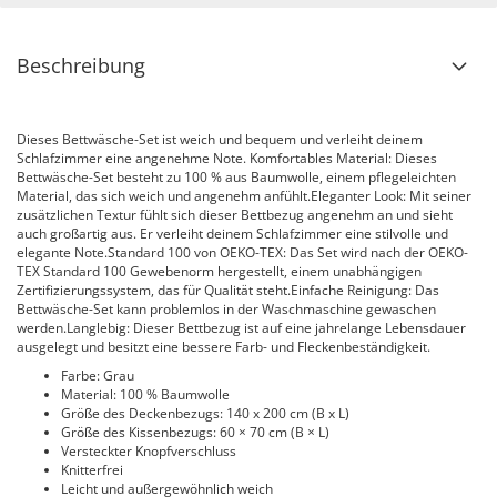
Beschreibung
Dieses Bettwäsche-Set ist weich und bequem und verleiht deinem
Schlafzimmer eine angenehme Note. Komfortables Material: Dieses
Bettwäsche-Set besteht zu 100 % aus Baumwolle, einem pflegeleichten
Material, das sich weich und angenehm anfühlt.Eleganter Look: Mit seiner
zusätzlichen Textur fühlt sich dieser Bettbezug angenehm an und sieht
auch großartig aus. Er verleiht deinem Schlafzimmer eine stilvolle und
elegante Note.Standard 100 von OEKO-TEX: Das Set wird nach der OEKO-
TEX Standard 100 Gewebenorm hergestellt, einem unabhängigen
Zertifizierungssystem, das für Qualität steht.Einfache Reinigung: Das
Bettwäsche-Set kann problemlos in der Waschmaschine gewaschen
werden.Langlebig: Dieser Bettbezug ist auf eine jahrelange Lebensdauer
ausgelegt und besitzt eine bessere Farb- und Fleckenbeständigkeit.
Farbe: Grau
Material: 100 % Baumwolle
Größe des Deckenbezugs: 140 x 200 cm (B x L)
Größe des Kissenbezugs: 60 × 70 cm (B × L)
Versteckter Knopfverschluss
Knitterfrei
Leicht und außergewöhnlich weich