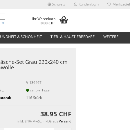
Schweiz
Kundenlogin
Merkzettel
Ihr Warenkorb
anslate
0.00 CHF
UNDHEIT & SCHÖNHEIT
TIER- & HAUSTIERBEDARF
WEITERE
äsche-Set Grau 220x240 cm
wolle
V-136467
it:
ca. 5-7 Tage
stand:
116
Stück
38.95 CHF
inkl. 8.1% MwSt. inkl.Gratis
Versand