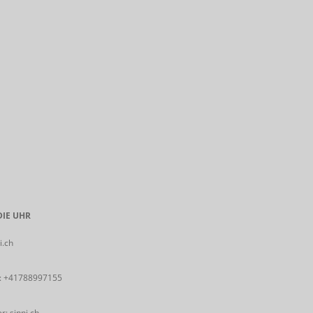
IE UHR
i.ch
:
+41788997155
: sinni.ch