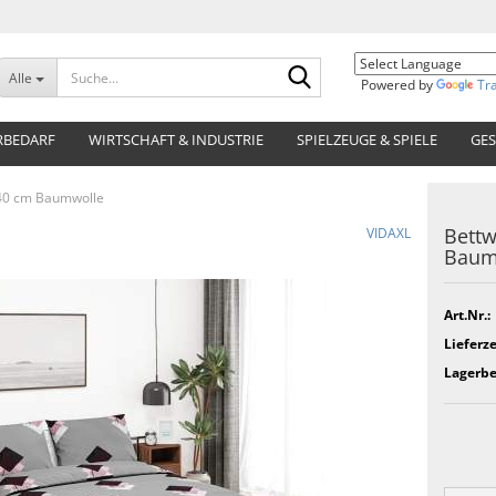
Suche...
Alle
Powered by
Tr
RBEDARF
WIRTSCHAFT & INDUSTRIE
SPIELZEUGE & SPIELE
GES
40 cm Baumwolle
Bettw
VIDAXL
Baum
Art.Nr.:
Lieferze
Lagerbe