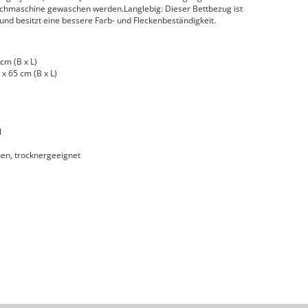
chmaschine gewaschen werden.Langlebig: Dieser Bettbezug ist
nd besitzt eine bessere Farb- und Fleckenbeständigkeit.
cm (B x L)
x 65 cm (B x L)
l
en, trocknergeeignet