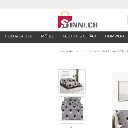
HEIM & GARTEN
MÖBEL
TASCHEN & GEPÄCK
HEIMWERKE
Startseite
»
Bettwäsche-Set Grau 220x2