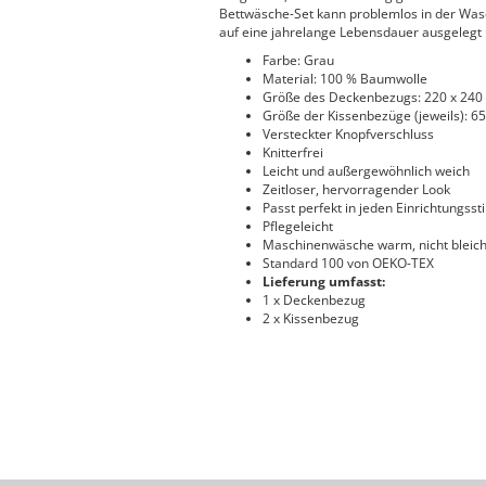
Bettwäsche-Set kann problemlos in der Was
auf eine jahrelange Lebensdauer ausgelegt u
Farbe: Grau
Material: 100 % Baumwolle
Größe des Deckenbezugs: 220 x 240 
Größe der Kissenbezüge (jeweils): 65 
Versteckter Knopfverschluss
Knitterfrei
Leicht und außergewöhnlich weich
Zeitloser, hervorragender Look
Passt perfekt in jeden Einrichtungssti
Pflegeleicht
Maschinenwäsche warm, nicht bleich
Standard 100 von OEKO-TEX
Lieferung umfasst:
1 x Deckenbezug
2 x Kissenbezug