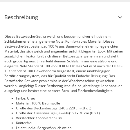
Beschreibung
Dieses Bettwäsche-Set ist weich und bequem und verleiht deinem
Schlafzimmer eine angenehme Note. Komfortables Material: Dieses
Bettwäsche-Set besteht zu 100 % aus Baumwolle, einem pflegeleichten
Material, das sich weich und angenehm anfühlt.Eleganter Look: Mit seiner
zusätzlichen Textur fühlt sich dieser Bettbezug angenehm an und sieht
auch großartig aus. Er verleiht deinem Schlafzimmer eine stilvolle und
elegante Note.Standard 100 von OEKO-TEX: Das Set wird nach der OEKO-
TEX Standard 100 Gewebenorm hergestellt, einem unabhängigen
Zertifizierungssystem, das für Qualität steht.Einfache Reinigung: Das
Bettwäsche-Set kann problemlos in der Waschmaschine gewaschen
werden.Langlebig: Dieser Bettbezug ist auf eine jahrelange Lebensdauer
ausgelegt und besitzt eine bessere Farb- und Fleckenbeständigkeit.
Farbe: Grau
Material: 100 % Baumwolle
Größe des Deckenbezugs: 240 x 220 cm (B x L)
Größe der Kissenbezüge (jeweils): 60 x 70 cm (B x L)
Versteckter Knopfverschluss
Knitterfrei
Leicht und außergewöhnlich weich