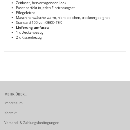
Zeitloser, hervorragender Look
Passt perfekt in jeden Einrichtungsstil
Pflegeleicht
Maschinenwäsche warm, nicht bleichen, trocknergeeignet
Standard 100 von OEKO-TEX
Lieferung umfasst:
1 x Deckenbezug
2 x Kissenbezug
MEHR ÜBER...
Impressum
Kontakt
Versand- & Zahlungsbedingungen