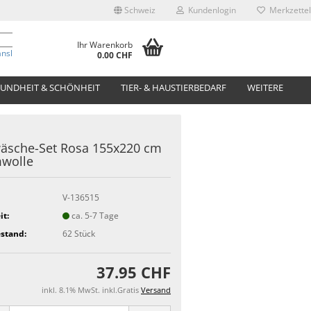
Schweiz
Kundenlogin
Merkzettel
Ihr Warenkorb
anslate
0.00 CHF
UNDHEIT & SCHÖNHEIT
TIER- & HAUSTIERBEDARF
WEITERE
äsche-Set Rosa 155x220 cm
wolle
V-136515
it:
ca. 5-7 Tage
stand:
62
Stück
37.95 CHF
inkl. 8.1% MwSt. inkl.Gratis
Versand