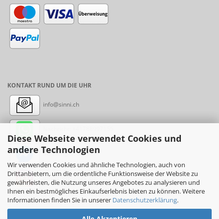
KONTAKT RUND UM DIE UHR
info@sinni.ch
Nachricht:
+41788997155
Diese Webseite verwendet Cookies und
andere Technologien
Messenger: sinni.ch
Wir verwenden Cookies und ähnliche Technologien, auch von
Drittanbietern, um die ordentliche Funktionsweise der Website zu
Instagram: sinni_ch
gewährleisten, die Nutzung unseres Angebotes zu analysieren und
Ihnen ein bestmögliches Einkaufserlebnis bieten zu können. Weitere
Informationen finden Sie in unserer
Datenschutzerklärung
.
Alle Akzeptieren