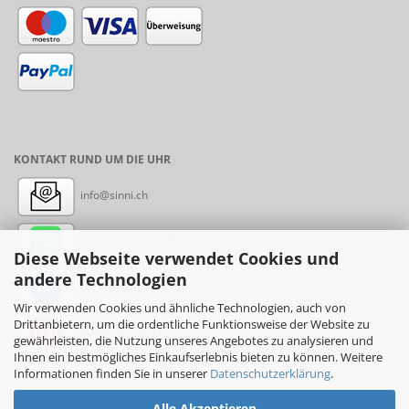
KONTAKT RUND UM DIE UHR
info@sinni.ch
Nachricht:
+41788997155
Diese Webseite verwendet Cookies und
andere Technologien
Messenger: sinni.ch
Wir verwenden Cookies und ähnliche Technologien, auch von
Drittanbietern, um die ordentliche Funktionsweise der Website zu
Instagram: sinni_ch
gewährleisten, die Nutzung unseres Angebotes zu analysieren und
Ihnen ein bestmögliches Einkaufserlebnis bieten zu können. Weitere
Informationen finden Sie in unserer
Datenschutzerklärung
.
Alle Akzeptieren