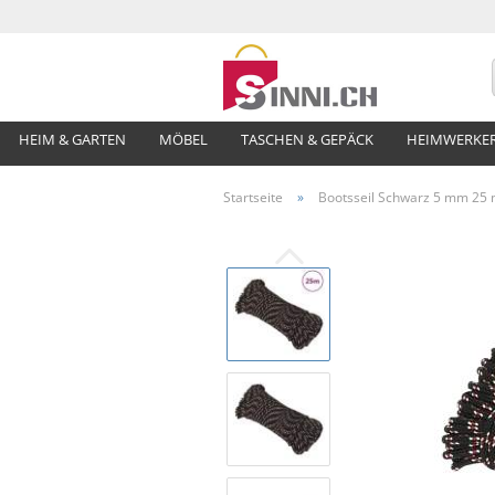
HEIM & GARTEN
MÖBEL
TASCHEN & GEPÄCK
HEIMWERKE
Startseite
»
Bootsseil Schwarz 5 mm 25 