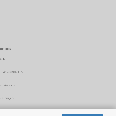
IE UHR
i.ch
:
+41788997155
: sinni.ch
 sinni_ch