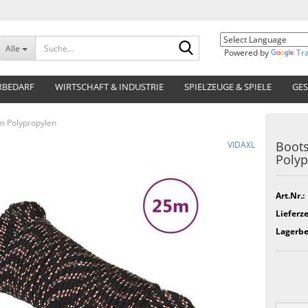
Suche...
Alle
Powered by
Tr
RBEDARF
WIRTSCHAFT & INDUSTRIE
SPIELZEUGE & SPIELE
GES
m Polypropylen
Boots
VIDAXL
Polyp
Art.Nr.:
Lieferze
Lagerbe