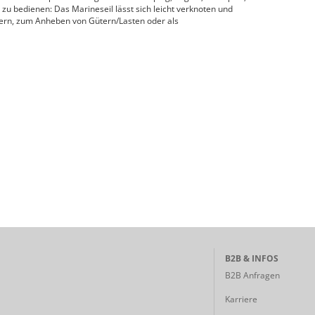
zu bedienen: Das Marineseil lässt sich leicht verknoten und
tern, zum Anheben von Gütern/Lasten oder als
B2B & INFOS
B2B Anfragen
Karriere