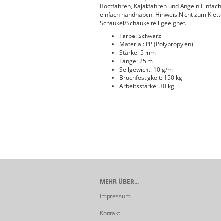
Bootfahren, Kajakfahren und Angeln.Einfach 
einfach handhaben. Hinweis:Nicht zum Klet
Schaukel/Schaukelteil geeignet.
Farbe: Schwarz
Material: PP (Polypropylen)
Stärke: 5 mm
Länge: 25 m
Seilgewicht: 10 g/m
Bruchfestigkeit: 150 kg
Arbeitsstärke: 30 kg
MEHR ÜBER...
Impressum
Kontakt