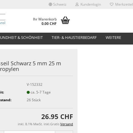
Schweiz
Kundenlogin
Merkzettel
Ihr Warenkorb
anslate
0.00 CHF
UNDHEIT & SCHÖNHEIT
TIER- & HAUSTIERBEDARF
WEITERE
seil Schwarz 5 mm 25 m
ropylen
V-152332
it:
ca. 5-7 Tage
stand:
26
Stück
26.95 CHF
inkl. 8.1% MwSt. inkl.Gratis
Versand