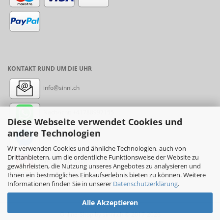
KONTAKT RUND UM DIE UHR
info@sinni.ch
Nachricht:
+41788997155
Diese Webseite verwendet Cookies und
andere Technologien
Messenger: sinni.ch
Wir verwenden Cookies und ähnliche Technologien, auch von
Drittanbietern, um die ordentliche Funktionsweise der Website zu
Instagram: sinni_ch
gewährleisten, die Nutzung unseres Angebotes zu analysieren und
Ihnen ein bestmögliches Einkaufserlebnis bieten zu können. Weitere
Informationen finden Sie in unserer
Datenschutzerklärung
.
Alle Akzeptieren
Online-Shop
by sinni.ch © 2017-2026