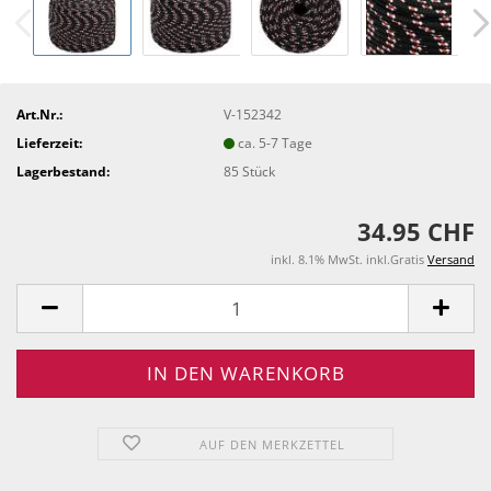
Art.Nr.:
V-152342
Lieferzeit:
ca. 5-7 Tage
Lagerbestand:
85
Stück
34.95 CHF
inkl. 8.1% MwSt. inkl.Gratis
Versand
AUF DEN MERKZETTEL