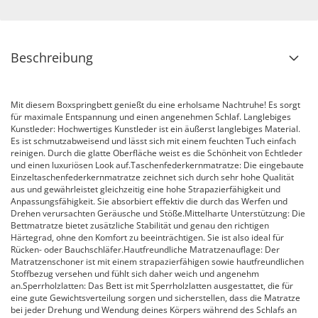
Beschreibung
Mit diesem Boxspringbett genießt du eine erholsame Nachtruhe! Es sorgt
für maximale Entspannung und einen angenehmen Schlaf. Langlebiges
Kunstleder: Hochwertiges Kunstleder ist ein äußerst langlebiges Material.
Es ist schmutzabweisend und lässt sich mit einem feuchten Tuch einfach
reinigen. Durch die glatte Oberfläche weist es die Schönheit von Echtleder
und einen luxuriösen Look auf.Taschenfederkernmatratze: Die eingebaute
Einzeltaschenfederkernmatratze zeichnet sich durch sehr hohe Qualität
aus und gewährleistet gleichzeitig eine hohe Strapazierfähigkeit und
Anpassungsfähigkeit. Sie absorbiert effektiv die durch das Werfen und
Drehen verursachten Geräusche und Stöße.Mittelharte Unterstützung: Die
Bettmatratze bietet zusätzliche Stabilität und genau den richtigen
Härtegrad, ohne den Komfort zu beeinträchtigen. Sie ist also ideal für
Rücken- oder Bauchschläfer.Hautfreundliche Matratzenauflage: Der
Matratzenschoner ist mit einem strapazierfähigen sowie hautfreundlichen
Stoffbezug versehen und fühlt sich daher weich und angenehm
an.Sperrholzlatten: Das Bett ist mit Sperrholzlatten ausgestattet, die für
eine gute Gewichtsverteilung sorgen und sicherstellen, dass die Matratze
bei jeder Drehung und Wendung deines Körpers während des Schlafs an