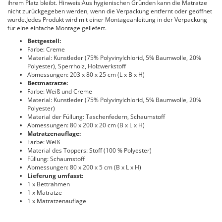
ihrem Platz bleibt. Hinweis:Aus hygienischen Gründen kann die Matratze
nicht zurückgegeben werden, wenn die Verpackung entfernt oder geöffnet
wurde.Jedes Produkt wird mit einer Montageanleitung in der Verpackung
für eine einfache Montage geliefert.
Bettgestell:
Farbe: Creme
Material: Kunstleder (75% Polyvinylchlorid, 5% Baumwolle, 20%
Polyester), Sperrholz, Holzwerkstoff
Abmessungen: 203 x 80 x 25 cm (L x B x H)
Bettmatratze:
Farbe: Weiß und Creme
Material: Kunstleder (75% Polyvinylchlorid, 5% Baumwolle, 20%
Polyester)
Material der Füllung: Taschenfedern, Schaumstoff
Abmessungen: 80 x 200 x 20 cm (B x L x H)
Matratzenauflage:
Farbe: Weiß
Material des Toppers: Stoff (100 % Polyester)
Füllung: Schaumstoff
Abmessungen: 80 x 200 x 5 cm (B x L x H)
Lieferung umfasst:
1 x Bettrahmen
1 x Matratze
1 x Matratzenauflage