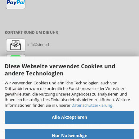
KONTAKT RUND UM DIE UHR
info@sinni.ch
Nachricht:
+41788997155
Diese Webseite verwendet Cookies und
andere Technologien
Messenger: sinni.ch
Wir verwenden Cookies und ähnliche Technologien, auch von
Drittanbietern, um die ordentliche Funktionsweise der Website zu
Instagram: sinni_ch
gewährleisten, die Nutzung unseres Angebotes zu analysieren und
Ihnen ein bestmögliches Einkaufserlebnis bieten zu können. Weitere
Informationen finden Sie in unserer
Datenschutzerklärung
.
Alle Akzeptieren
Online-Shop
by sinni.ch © 2017-2026
Nur Notwendige