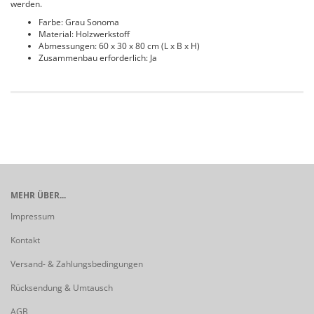
werden.
Farbe: Grau Sonoma
Material: Holzwerkstoff
Abmessungen: 60 x 30 x 80 cm (L x B x H)
Zusammenbau erforderlich: Ja
MEHR ÜBER...
Impressum
Kontakt
Versand- & Zahlungsbedingungen
Rücksendung & Umtausch
AGB