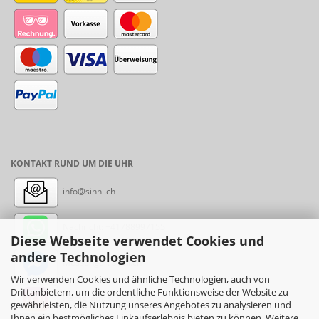
KONTAKT RUND UM DIE UHR
info@sinni.ch
Nachricht:
+41788997155
Diese Webseite verwendet Cookies und
andere Technologien
Messenger: sinni.ch
Wir verwenden Cookies und ähnliche Technologien, auch von
Drittanbietern, um die ordentliche Funktionsweise der Website zu
Instagram: sinni_ch
gewährleisten, die Nutzung unseres Angebotes zu analysieren und
Ihnen ein bestmögliches Einkaufserlebnis bieten zu können. Weitere