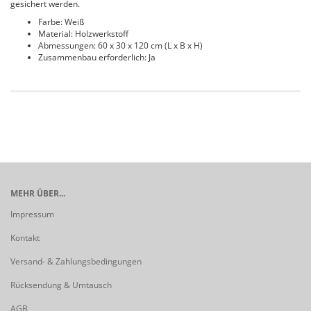
gesichert werden.
Farbe: Weiß
Material: Holzwerkstoff
Abmessungen: 60 x 30 x 120 cm (L x B x H)
Zusammenbau erforderlich: Ja
MEHR ÜBER...
Impressum
Kontakt
Versand- & Zahlungsbedingungen
Rücksendung & Umtausch
AGB