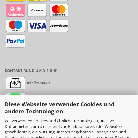
KONTAKT RUND UM DIE UHR
info@sinni.ch
Nachricht:
+41788997155
Diese Webseite verwendet Cookies und
andere Technologien
Messenger: sinni.ch
Wir verwenden Cookies und ähnliche Technologien, auch von
Drittanbietern, um die ordentliche Funktionsweise der Website zu
Instagram: sinni_ch
gewährleisten, die Nutzung unseres Angebotes zu analysieren und
Ihnen ein bestmögliches Einkaufserlebnis bieten zu können. Weitere