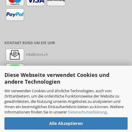
KONTAKT RUND UM DIE UHR
info@sinni.ch
Nachricht:
+41788997155
Diese Webseite verwendet Cookies und
andere Technologien
Messenger: sinni.ch
Wir verwenden Cookies und ähnliche Technologien, auch von
Drittanbietern, um die ordentliche Funktionsweise der Website zu
Instagram: sinni_ch
gewährleisten, die Nutzung unseres Angebotes zu analysieren und
Ihnen ein bestmögliches Einkaufserlebnis bieten zu können. Weitere
Informationen finden Sie in unserer
Datenschutzerklärung
.
Alle Akzeptieren
Online-Shop
by sinni.ch © 2017-2026