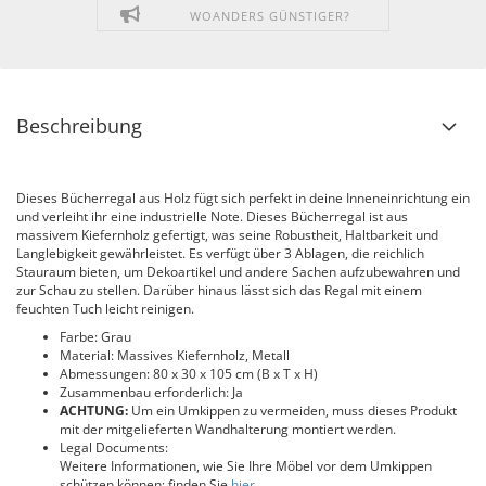
WOANDERS GÜNSTIGER?
Beschreibung
Dieses Bücherregal aus Holz fügt sich perfekt in deine Inneneinrichtung ein
und verleiht ihr eine industrielle Note. Dieses Bücherregal ist aus
massivem Kiefernholz gefertigt, was seine Robustheit, Haltbarkeit und
Langlebigkeit gewährleistet. Es verfügt über 3 Ablagen, die reichlich
Stauraum bieten, um Dekoartikel und andere Sachen aufzubewahren und
zur Schau zu stellen. Darüber hinaus lässt sich das Regal mit einem
feuchten Tuch leicht reinigen.
Farbe: Grau
Material: Massives Kiefernholz, Metall
Abmessungen: 80 x 30 x 105 cm (B x T x H)
Zusammenbau erforderlich: Ja
ACHTUNG:
Um ein Umkippen zu vermeiden, muss dieses Produkt
mit der mitgelieferten Wandhalterung montiert werden.
Legal Documents:
Weitere Informationen, wie Sie Ihre Möbel vor dem Umkippen
schützen können; finden Sie
hier